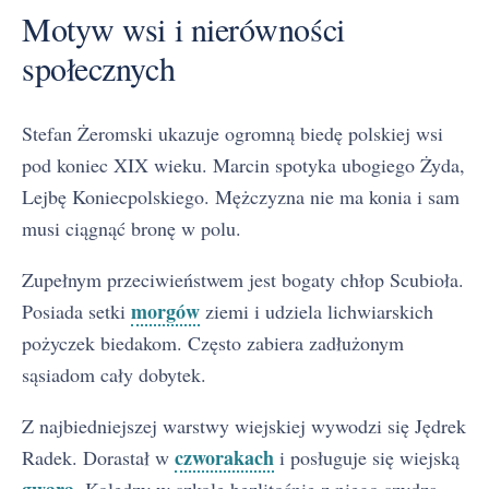
Motyw wsi i nierówności
społecznych
Stefan Żeromski ukazuje ogromną biedę polskiej wsi
pod koniec XIX wieku. Marcin spotyka ubogiego Żyda,
Lejbę Koniecpolskiego. Mężczyzna nie ma konia i sam
musi ciągnąć bronę w polu.
Zupełnym przeciwieństwem jest bogaty chłop Scubioła.
morgów
Posiada setki
ziemi i udziela lichwiarskich
pożyczek biedakom. Często zabiera zadłużonym
sąsiadom cały dobytek.
Z najbiedniejszej warstwy wiejskiej wywodzi się Jędrek
czworakach
Radek. Dorastał w
i posługuje się wiejską
gwarą
. Koledzy w szkole bezlitośnie z niego szydzą,