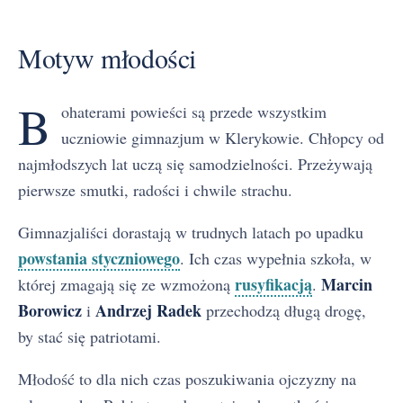
Motyw Boga
Motyw młodości
Motyw miłości niespełnionej
Motyw wsi i nierówności społecznych
B
Motyw miasta
ohaterami powieści są przede wszystkim
Motyw syna
uczniowie gimnazjum w Klerykowie. Chłopcy od
Szkoła i edukacja
najmłodszych lat uczą się samodzielności. Przeżywają
Motyw przyjaźni
pierwsze smutki, radości i chwile strachu.
Gimnazjaliści dorastają w trudnych latach po upadku
powstania styczniowego
. Ich czas wypełnia szkoła, w
rusyfikacją
Marcin
której zmagają się ze wzmożoną
.
Borowicz
Andrzej Radek
i
przechodzą długą drogę,
by stać się patriotami.
Młodość to dla nich czas poszukiwania ojczyzny na