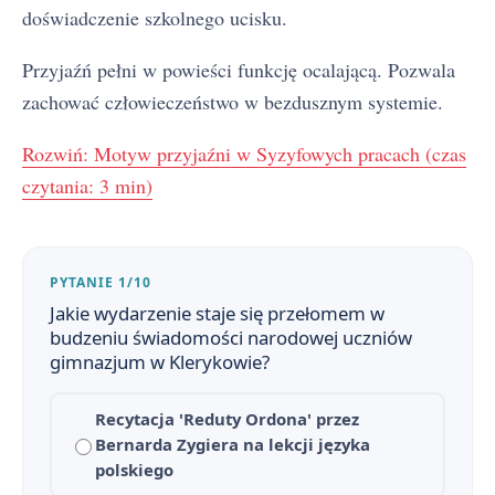
doświadczenie szkolnego ucisku.
Przyjaźń pełni w powieści funkcję ocalającą. Pozwala
zachować człowieczeństwo w bezdusznym systemie.
Rozwiń: Motyw przyjaźni w Syzyfowych pracach (czas
Syzyfowe prace - streszczenie krótkie i szczegółowe
1
czytania: 3 min)
Plan wydarzeń - Syzyfowe prace
2
Znaczenie tytułu powieści Syzyfowe prace
3
PYTANIE 1/10
Geneza powieści
4
Jakie wydarzenie staje się przełomem w
budzeniu świadomości narodowej uczniów
Narracja, język i styl w Syzyfowych pracach
5
gimnazjum w Klerykowie?
Syzyfowe prace - bohaterowie
6
Recytacja 'Reduty Ordona' przez
Bernarda Zygiera na lekcji języka
Czas i miejsce akcji Syzyfowych prac
7
polskiego