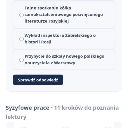
Metody rusyfikacji na podstawie Syzyfowych prac
8
Tajne spotkanie kółka
samokształceniowego poświęconego
Najważniejsze cytaty z Syzyfowych prac z omówieniem
9
literaturze rosyjskiej
Motywy literackie w "Syzyfowych pracach"
10
Wykład inspektora Zabielskiego o
historii Rosji
Słowniczek pojęć i realiów historycznych w Syzyfowych pracach
11
Przybycie do szkoły nowego polskiego
Syzyfowe prace - streszczenie krótkie i szczegółowe
1
nauczyciela z Warszawy
Plan wydarzeń - Syzyfowe prace
2
Sprawdź odpowiedź
Znaczenie tytułu powieści Syzyfowe prace
3
Geneza powieści
4
Syzyfowe prace
· 11 kroków do poznania
Narracja, język i styl w Syzyfowych pracach
5
lektury
Syzyfowe prace - bohaterowie
6