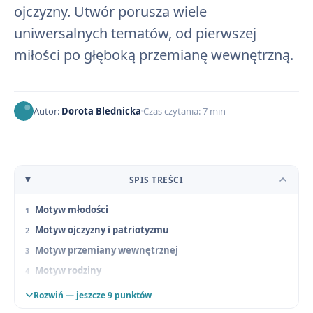
ojczyzny. Utwór porusza wiele
uniwersalnych tematów, od pierwszej
miłości po głęboką przemianę wewnętrzną.
Autor:
Dorota Blednicka
Czas czytania: 7 min
SPIS TREŚCI
Motyw młodości
Motyw ojczyzny i patriotyzmu
Motyw przemiany wewnętrznej
Motyw rodziny
Motyw samotności
Rozwiń — jeszcze 9 punktów
Motyw ucznia i mistrza