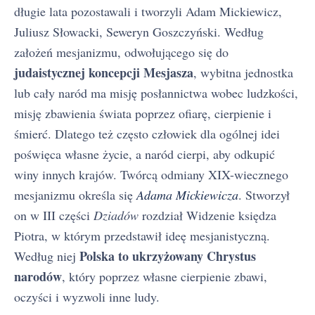
długie lata pozostawali i tworzyli Adam Mickiewicz,
Juliusz Słowacki, Seweryn Goszczyński. Według
założeń mesjanizmu, odwołującego się do
judaistycznej koncepcji Mesjasza
, wybitna jednostka
lub cały naród ma misję posłannictwa wobec ludzkości,
misję zbawienia świata poprzez ofiarę, cierpienie i
śmierć. Dlatego też często człowiek dla ogólnej idei
poświęca własne życie, a naród cierpi, aby odkupić
winy innych krajów. Twórcą odmiany XIX-wiecznego
mesjanizmu określa się
Adama Mickiewicza
. Stworzył
on w III części
Dziadów
rozdział Widzenie księdza
Piotra, w którym przedstawił ideę mesjanistyczną.
Polska to ukrzyżowany Chrystus
Według niej
narodów
, który poprzez własne cierpienie zbawi,
oczyści i wyzwoli inne ludy.