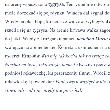
tygrysa
na arenę wpuszczono
. Ten, zupełnie odwrot
może doczekać się pojedynku. Władca dał sygnał do p
d
Wtedy na plac boju, ku uciesze widzów, wybiegły
rzuciła się na tygrysa. Na arenie krwawa walka zago
do jatki. Wtedy z krużganku pałacu
nadobna Marta u
szalejące na arenie bestie. Kobieta z uśmiechem na
rycerza Emroda
:
Kto mię tak kocha jak po tysiąc ra
Niechaj mi teraz rękawiczkę poda.
Odważny rycerz w
podniósł rękawiczkę, ku przerażeniu tłumu. Wrócił z
rękawiczkę i powiedział:
Pani, twych wdzięków nie t
słowa odszedł i już nigdy nie powrócił.