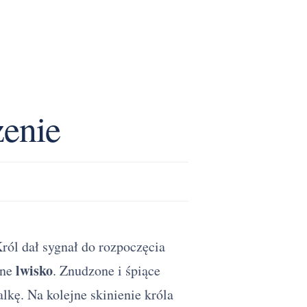
zenie
ról dał sygnał do rozpoczęcia
lwisko
mne
. Znudzone i śpiące
lkę. Na kolejne skinienie króla