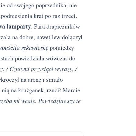
nie od swojego poprzednika, nie
odniesienia krat po raz trzeci.
wa lamparty
. Para drapieżników
rzała na dobre, nawet lew dołączył
puściła rękawiczkę
pomiędzy
 ustach powiedziała wówczas do
zy / Czułymi przysiągł wyrazy, /
kroczył na arenę i śmiało
 nią na krużganek, rzucił Marcie
rzeba mi wcale. Powiedziawszy te