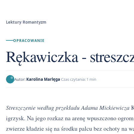
Lektury
/
Romantyzm
OPRACOWANIE
Rękawiczka - streszc
Autor:
Karolina Marlęga
Czas czytania: 1 min
Streszczenie według przekładu Adama Mickiewicza
K
igrzysk. Na jego rozkaz na arenę wpuszczono ogro
zwierze kładzie się na środku palcu bez ochoty na wa