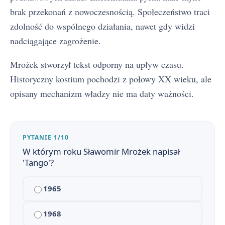
brak przekonań z nowoczesnością. Społeczeństwo traci
zdolność do wspólnego działania, nawet gdy widzi
nadciągające zagrożenie.
Tango - streszczenie krótkie i szczegółowe
1
Mrożek stworzył tekst odporny na upływ czasu.
Plan wydarzeń „Tanga”
2
Historyczny kostium pochodzi z połowy XX wieku, ale
opisany mechanizm władzy nie ma daty ważności.
Tango - bohaterowie
3
Geneza „Tanga” Sławomira Mrożka
4
PYTANIE 1/10
Kompozycja, język i styl „Tanga”
5
W którym roku Sławomir Mrożek napisał
'Tango'?
Kontekst historyczno-polityczny „Tanga” – aluzje do totalitaryzmu
6
1965
Słowniczek pojęć do „Tanga”
7
Pytania jawne i maturalne z „Tanga” – opracowanie
1968
8