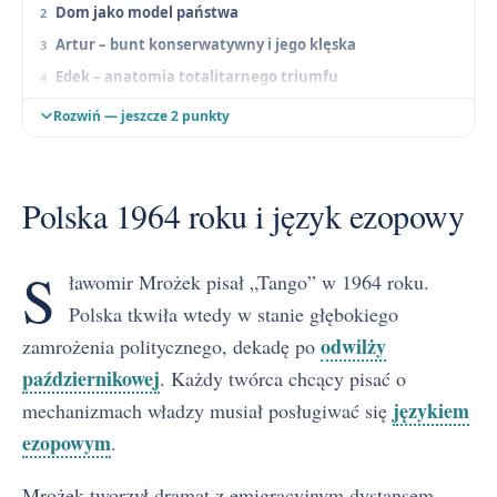
Dom jako model państwa
Artur – bunt konserwatywny i jego klęska
Edek – anatomia totalitarnego triumfu
Tango jako symbol nowego porządku
Rozwiń — jeszcze 2 punkty
Uniwersalność diagnozy
Polska 1964 roku i język ezopowy
S
ławomir Mrożek pisał „Tango” w 1964 roku.
Polska tkwiła wtedy w stanie głębokiego
odwilży
zamrożenia politycznego, dekadę po
październikowej
. Każdy twórca chcący pisać o
językiem
mechanizmach władzy musiał posługiwać się
ezopowym
.
Mrożek tworzył dramat z emigracyjnym dystansem,