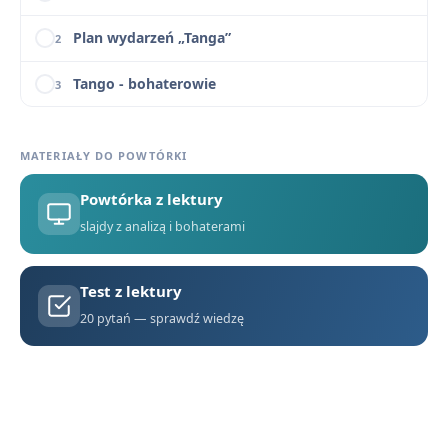
Plan wydarzeń „Tanga”
2
Tango - bohaterowie
3
Geneza „Tanga” Sławomira Mrożka
4
MATERIAŁY DO POWTÓRKI
Kompozycja, język i styl „Tanga”
5
Powtórka z lektury
Kontekst historyczno-polityczny „Tanga” – aluzje do totalitaryzmu
6
slajdy z analizą i bohaterami
Słowniczek pojęć do „Tanga”
7
Test z lektury
Pytania jawne i maturalne z „Tanga” – opracowanie
8
20 pytań — sprawdź wiedzę
Konflikt pokoleń ukazany w Tangu
9
Motywy literackie w „Tangu” Mrożka
10