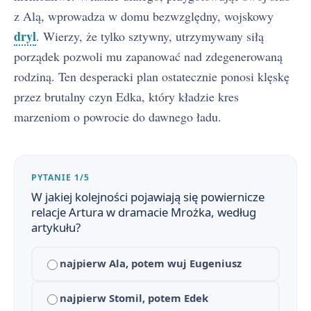
z Alą, wprowadza w domu bezwzględny, wojskowy
dryl
. Wierzy, że tylko sztywny, utrzymywany siłą
porządek pozwoli mu zapanować nad zdegenerowaną
rodziną. Ten desperacki plan ostatecznie ponosi klęskę
przez brutalny czyn Edka, który kładzie kres
marzeniom o powrocie do dawnego ładu.
PYTANIE 1/5
W jakiej kolejności pojawiają się powiernicze
relacje Artura w dramacie Mrożka, według
artykułu?
Tango - streszczenie krótkie i szczegółowe
1
najpierw Ala, potem wuj Eugeniusz
Plan wydarzeń „Tanga”
2
Tango - bohaterowie
najpierw Stomil, potem Edek
3