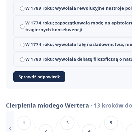
Pytania jawne i zagadnienia maturalne – Cierpienia 
10
W 1789 roku; wywołała rewolucyjne nastroje pol
Słowniczek pojęć literackich (Weltschmerz, werteryz
11
W 1774 roku; zapoczątkowała modę na epistolar
Werter a Gustaw z IV części Dziadów – porównanie b
tragicznych konsekwencji
12
Cierpienia młodego Wertera - konteksty
13
W 1774 roku; wywołała falę naśladownictwa, nie
Cierpienia młodego Wertera - streszczenie krótkie i 
1
W 1780 roku; wywołała debatę filozoficzną o nat
Plan wydarzeń Cierpień młodego Wertera
2
Sprawdź odpowiedź
Cierpienia młodego Wertera - bohaterowie
3
Werter i werteryzm
4
Cierpienia młodego Wertera
· 13 kroków do
Znaczenie tytułu
5
1
3
5
Problematyka społeczna Cierpień młodego Wertera
6
2
4