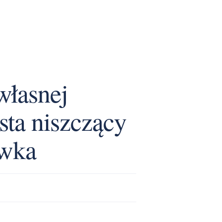
własnej
sta niszczący
awka