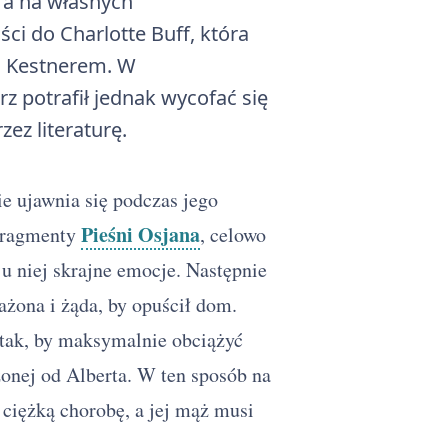
ra na własnych
ci do Charlotte Buff, która
m Kestnerem. W
z potrafił jednak wycofać się
ez literaturę.
e ujawnia się podczas jego
Pieśni Osjana
 fragmenty
, celowo
 u niej skrajne emocje. Następnie
rażona i żąda, by opuścił dom.
 tak, by maksymalnie obciążyć
zonej od Alberta. W ten sposób na
 ciężką chorobę, a jej mąż musi