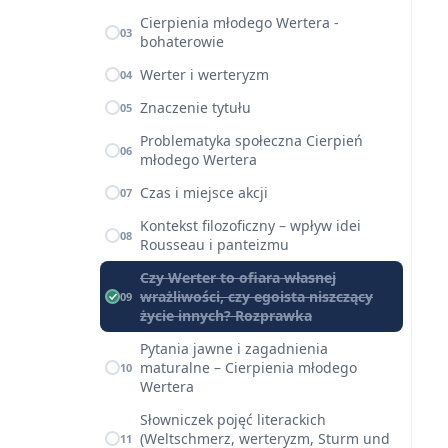
Cierpienia młodego Wertera -
03
bohaterowie
Werter i werteryzm
04
Znaczenie tytułu
05
Problematyka społeczna Cierpień
06
młodego Wertera
Czas i miejsce akcji
07
Kontekst filozoficzny – wpływ idei
08
Rousseau i panteizmu
Czy Werter to ofiara własnej
wrażliwości, czy egoista niszczący
09
życie innych? Rozprawka
Pytania jawne i zagadnienia
maturalne – Cierpienia młodego
10
Wertera
Słowniczek pojęć literackich
(Weltschmerz, werteryzm, Sturm und
11