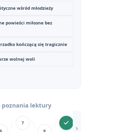
młodego Wertera
ityczne wśród młodzieży
m, Sturm und Drang)
ne powieści miłosne bez
ohaterów
rzadko kończącą się tragicznie
szczegółowe
urze wolnej woli
 poznania lektury
7
11
6
8
10
1