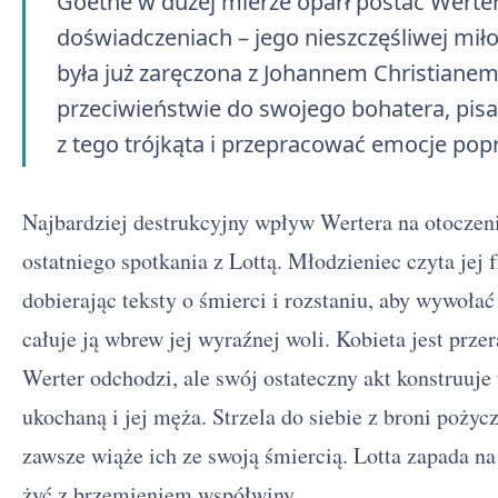
Goethe w dużej mierze oparł postać Werte
doświadczeniach – jego nieszczęśliwej miłoś
była już zaręczona z Johannem Christiane
przeciwieństwie do swojego bohatera, pisar
z tego trójkąta i przepracować emocje poprz
Najbardziej destrukcyjny wpływ Wertera na otoczeni
ostatniego spotkania z Lottą. Młodzieniec czyta jej
dobierając teksty o śmierci i rozstaniu, aby wywołać
całuje ją wbrew jej wyraźnej woli. Kobieta jest prze
Werter odchodzi, ale swój ostateczny akt konstruuje
ukochaną i jej męża. Strzela do siebie z broni pożyc
zawsze wiąże ich ze swoją śmiercią. Lotta zapada na
żyć z brzemieniem współwiny.