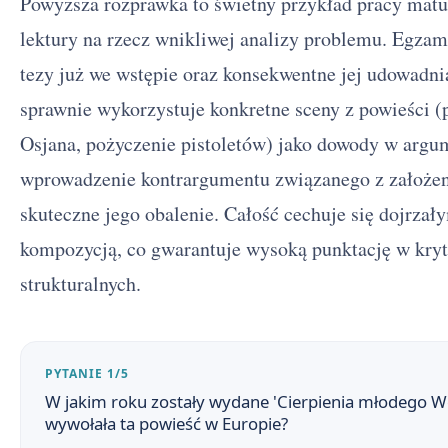
Powyższa rozprawka to świetny przykład pracy matur
lektury na rzecz wnikliwej analizy problemu. Egzam
Cierpienia młodego Wertera - streszczenie krótkie i 
1
tezy już we wstępie oraz konsekwentne jej udowadnia
Plan wydarzeń Cierpień młodego Wertera
2
sprawnie wykorzystuje konkretne sceny z powieści 
Cierpienia młodego Wertera - bohaterowie
3
Osjana, pożyczenie pistoletów) jako dowody w arg
wprowadzenie kontrargumentu związanego z założen
Werter i werteryzm
4
skuteczne jego obalenie. Całość cechuje się dojrza
Znaczenie tytułu
5
kompozycją, co gwarantuje wysoką punktację w kryt
Problematyka społeczna Cierpień młodego Wertera
6
strukturalnych.
Czas i miejsce akcji
7
Kontekst filozoficzny – wpływ idei Rousseau i pantei
8
PYTANIE 1/5
W jakim roku zostały wydane 'Cierpienia młodego Wer
Czy Werter to ofiara własnej wrażliwości, czy egoista
9
wywołała ta powieść w Europie?