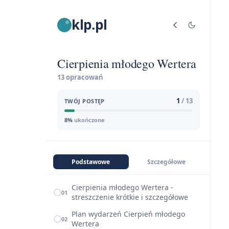
klp.pl
Cierpienia młodego Wertera
13 opracowań
1
/ 13
TWÓJ POSTĘP
8%
ukończone
Podstawowe
Szczegółowe
Cierpienia młodego Wertera -
01
streszczenie krótkie i szczegółowe
Plan wydarzeń Cierpień młodego
02
Wertera