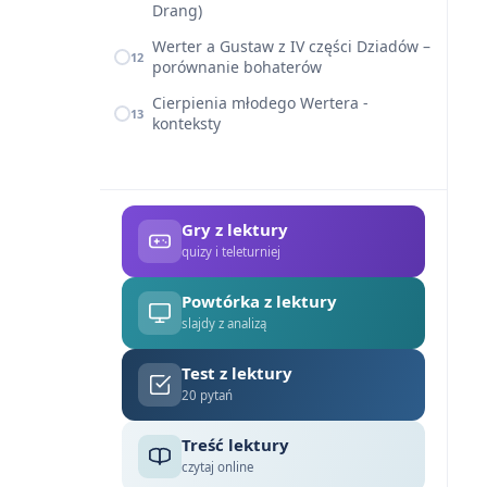
Drang)
Werter a Gustaw z IV części Dziadów –
12
porównanie bohaterów
Cierpienia młodego Wertera -
13
konteksty
Gry z lektury
quizy i teleturniej
Powtórka z lektury
slajdy z analizą
Test z lektury
20 pytań
Treść lektury
czytaj online