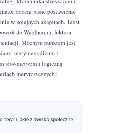
alnej, która unika streszczania
inator doceni jasne postawienie
szczegółowe
nie w kolejnych akapitach. Tekst
(powrót do Wahlheimu, lektura
umentacji. Mocnym punktem jest
iami sentymentalizmu i
łym słownictwem i logiczną
eriach merytorycznych i
zmu
tera' i jakie zjawisko społeczne
 niszczący życie innych? Rozprawka