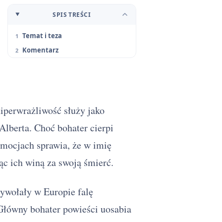
SPIS TREŚCI
Temat i teza
Komentarz
hiperwrażliwość służy jako
Alberta. Choć bohater cierpi
emocjach sprawia, że w imię
ąc ich winą za swoją śmierć.
wołały w Europie falę
 Główny bohater powieści uosabia