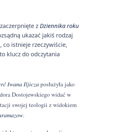
zaczerpnięte z
Dziennika roku
ozsądną ukazać jakiś rodzaj
 co istnieje rzeczywiście,
t to klucz do odczytania
rć Iwana Iljicza
posłużyła jako
odora Dostojewskiego widać w
tacji swojej teologii z widokiem
Karamazow
.