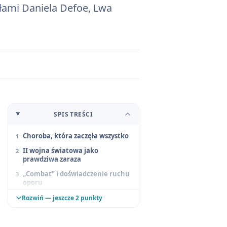
iełami Daniela Defoe, Lwa
SPIS TREŚCI
Choroba, która zaczęła wszystko
II wojna światowa jako
prawdziwa zaraza
„Combat” i doświadczenie ruchu
oporu
Filozoficzny szkielet – od Mitu
Rozwiń — jeszcze 2 punkty
Syzyfa do Dżumy
Praca nad tekstem i pierwsze