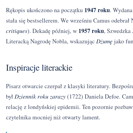
1947 roku
Rękopis ukończono na początku
. Wydana
stała się bestsellerem. We wrześniu Camus odebrał
1957 roku
critiques
). Dekadę później, w
, Szwedzka
Literacką Nagrodę Nobla, wskazując
Dżumę
jako fun
Inspiracje literackie
Pisarz otwarcie czerpał z klasyki literatury. Bezpo
był
Dziennik roku zarazy
(1722) Daniela Defoe. Camu
relację z londyńskiej epidemii. Ten pozornie pozbaw
czytelnika mocniej niż otwarty lament.