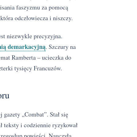
opisania faszyzmu za pomocą
 która odczłowiecza i niszczy.
est niezwykle precyzyjna.
nią demarkacyjną
. Szczury na
lemat Ramberta – ucieczka do
zterki tysięcy Francuzów.
oru
 gazety „Combat”. Stał się
ał teksty i codziennie ryzykował
kręgosłup powieści. Nauczyła