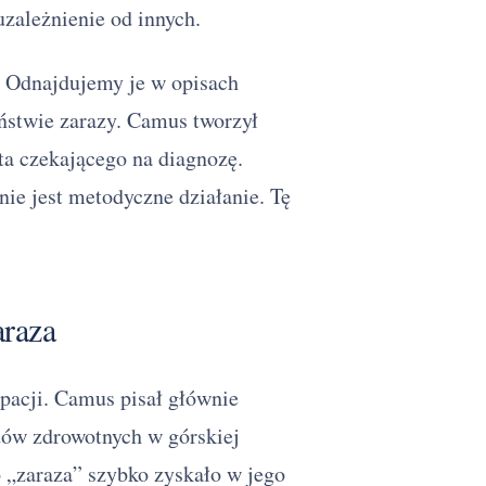
wydanie
uzależnienie od innych.
Inspiracje literackie
. Odnajdujemy je w opisach
eństwie zarazy. Camus tworzył
ta czekającego na diagnozę.
nie jest metodyczne działanie. Tę
araza
upacji. Camus pisał głównie
dów zdrowotnych w górskiej
o „zaraza” szybko zyskało w jego