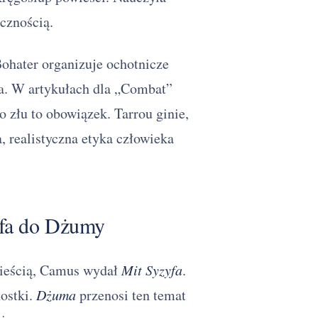
ecznością.
Bohater organizuje ochotnicze
sza. W artykułach dla „Combat”
 złu to obowiązek. Tarrou ginie,
, realistyczna etyka człowieka
zyfa do Dżumy
wieścią, Camus wydał
Mit Syzyfa
.
ostki.
Dżuma
przenosi ten temat