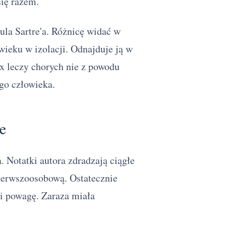
się razem.
ula Sartre'a. Różnicę widać w
ieku w izolacji. Odnajduje ją w
ux leczy chorych nie z powodu
ego człowieka.
e
a. Notatki autora zdradzają ciągłe
ierwszoosobową. Ostatecznie
 i powagę. Zaraza miała