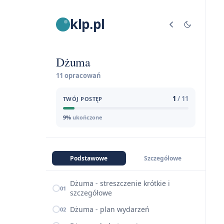
klp.pl
Dżuma
11 opracowań
1
/ 11
TWÓJ POSTĘP
9%
ukończone
Podstawowe
Szczegółowe
Dżuma - streszczenie krótkie i
01
szczegółowe
Dżuma - plan wydarzeń
02