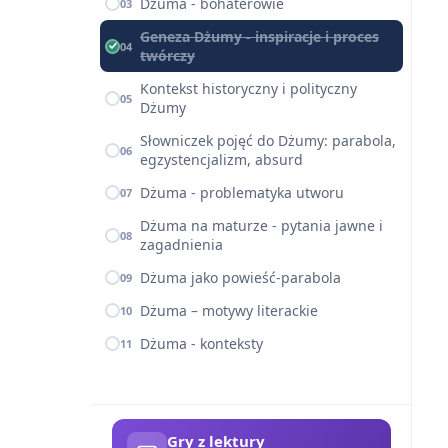
Dżuma - bohaterowie
03
Geneza Dżumy - inspiracje i proces
04
twórczy
Kontekst historyczny i polityczny
05
Dżumy
Słowniczek pojęć do Dżumy: parabola,
06
egzystencjalizm, absurd
Dżuma - problematyka utworu
07
Dżuma na maturze - pytania jawne i
08
zagadnienia
Dżuma jako powieść-parabola
09
Dżuma – motywy literackie
10
Dżuma - konteksty
11
Gry z lektury