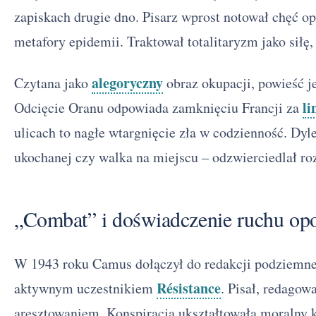
zapiskach drugie dno. Pisarz wprost notował chęć 
metafory epidemii. Traktował totalitaryzm jako siłę,
alegoryczny
Czytana jako
obraz okupacji, powieść j
li
Odcięcie Oranu odpowiada zamknięciu Francji za
ulicach to nagłe wtargnięcie zła w codzienność. Dy
ukochanej czy walka na miejscu – odzwierciedlał ro
„Combat” i doświadczenie ruchu op
W 1943 roku Camus dołączył do redakcji podziemnej
Résistance
aktywnym uczestnikiem
. Pisał, redagow
aresztowaniem. Konspiracja ukształtowała moralny 