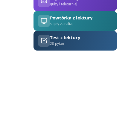
quizy i teleturniej
Powtórka z lektury
slajdy z analizą
Test z lektury
20 pytań