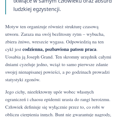
tkwiące w samym człowieku oraz absurd
ludzkiej egzystencji.
Motyw ten organizuje również strukturę czasową
utworu. Zaraza ma swój bezlitosny rytm – wybucha,
zbiera żniwo, wreszcie wygasa. Odpowiedzią na ten
codzienna, pozbawiona patosu praca
cykl jest
.
Uosabia ją Joseph Grand. Ten skromny urzędnik całymi
Dżuma - streszczenie krótkie i szczegółowe
1
dniami cyzeluje jedno, wciąż to samo pierwsze zdanie
Dżuma - plan wydarzeń
2
swojej nienapisanej powieści, a po godzinach prowadzi
statystyki zgonów.
Dżuma - bohaterowie
3
Jego cichy, nieefektowny upór wobec własnych
Geneza Dżumy - inspiracje i proces twórczy
4
ograniczeń i chaosu epidemii urasta do rangi heroizmu.
Kontekst historyczny i polityczny Dżumy
Człowiek definiuje się wyłącznie przez to, co robi w
5
obliczu cierpienia innych. Bunt nie gwarantuje nagrody,