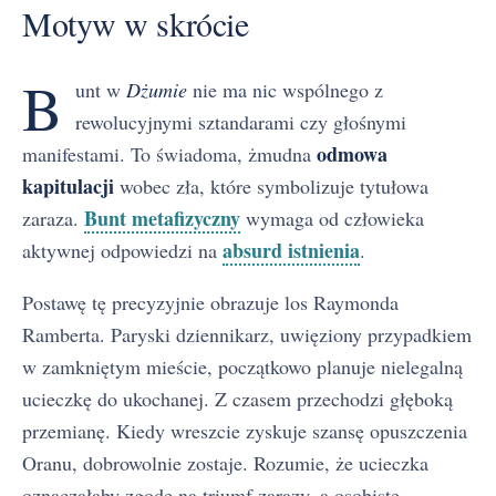
Motyw w skrócie
B
unt w
Dżumie
nie ma nic wspólnego z
rewolucyjnymi sztandarami czy głośnymi
odmowa
manifestami. To świadoma, żmudna
kapitulacji
wobec zła, które symbolizuje tytułowa
Bunt metafizyczny
zaraza.
wymaga od człowieka
absurd istnienia
aktywnej odpowiedzi na
.
Postawę tę precyzyjnie obrazuje los Raymonda
Ramberta. Paryski dziennikarz, uwięziony przypadkiem
w zamkniętym mieście, początkowo planuje nielegalną
ucieczkę do ukochanej. Z czasem przechodzi głęboką
przemianę. Kiedy wreszcie zyskuje szansę opuszczenia
Oranu, dobrowolnie zostaje. Rozumie, że ucieczka
oznaczałaby zgodę na triumf zarazy, a osobiste