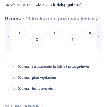
Słowniczek pojęć do Dżumy: parabola, egzystencjalizm, absurd
6
ocala ludzką godność
nie obiecuje raju, ale
.
Dżuma - problematyka utworu
7
Dżuma
· 11 kroków do poznania lektury
Dżuma na maturze - pytania jawne i zagadnienia
8
1
3
5
Dżuma jako powieść-parabola
9
2
4
Dżuma – motywy literackie
10
Dżuma - konteksty
11
Dżuma - streszczenie krótkie i szczegółowe
1
Dżuma - plan wydarzeń
2
Dżuma - bohaterowie
3
Geneza Dżumy - inspiracje i proces twórczy
4
MATERIAŁY DO POWTÓRKI