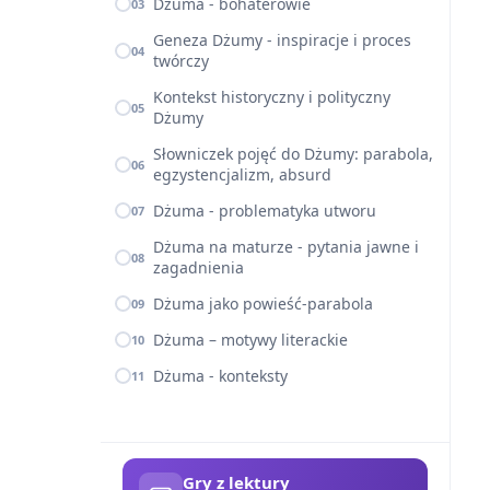
Dżuma - bohaterowie
03
Geneza Dżumy - inspiracje i proces
04
twórczy
Kontekst historyczny i polityczny
05
Dżumy
Słowniczek pojęć do Dżumy: parabola,
06
egzystencjalizm, absurd
Dżuma - problematyka utworu
07
Dżuma na maturze - pytania jawne i
08
zagadnienia
Dżuma jako powieść-parabola
09
Dżuma – motywy literackie
10
Dżuma - konteksty
11
Gry z lektury