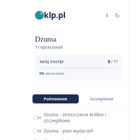
klp.pl
Dżuma
11 opracowań
0
/ 11
TWÓJ POSTĘP
0%
ukończone
Podstawowe
Szczegółowe
Dżuma - streszczenie krótkie i
01
szczegółowe
Dżuma - plan wydarzeń
02