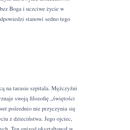
bez Boga i uczciwe życie w
dpowiedzi stanowi sedno tego
ą na tarasie szpitala. Mężczyźni
znaje swoją filozofię „świętości
et pośrednio nie przyczynia się
iu z dzieciństwa. Jego ojciec,
nych. Ten epizod ukształtował w