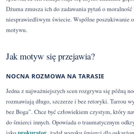
Dżuma zmusza ich do zadawania pytań o moralność 
niesprawiedliwym świecie. Wspólne poszukiwanie o
motywu.
Jak motyw się przejawia?
NOCNA ROZMOWA NA TARASIE
Jedna z najważniejszych scen rozgrywa się późną noc
rozmawiają długo, szczerze i bez retoryki. Tarrou wy
bez Boga”. Chce być człowiekiem czystym, który naw
do śmierci innych. Opowiada o traumatycznym odkryc
prokurator
jako
, żądał wyroku śmierci dla oskarżo