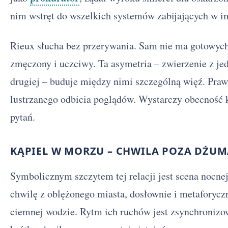
nim wstręt do wszelkich systemów zabijających w im
Rieux słucha bez przerywania. Sam nie ma gotowych 
zmęczony i uczciwy. Ta asymetria – zwierzenie z jed
drugiej – buduje między nimi szczególną więź. Pra
lustrzanego odbicia poglądów. Wystarczy obecność k
pytań.
KĄPIEL W MORZU – CHWILA POZA DŻU
Symbolicznym szczytem tej relacji jest scena nocnej
chwilę z oblężonego miasta, dosłownie i metaforyczn
ciemnej wodzie. Rytm ich ruchów jest zsynchronizo