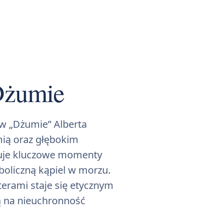
Dżumie
 w „Dżumie” Alberta
mią oraz głębokim
izuje kluczowe momenty
oliczną kąpiel w morzu.
terami staje się etycznym
 na nieuchronność