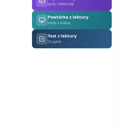
quizy i teleturniej
Powtórka z lektury
slajdy z analizą
Test z lektury
20 pytań