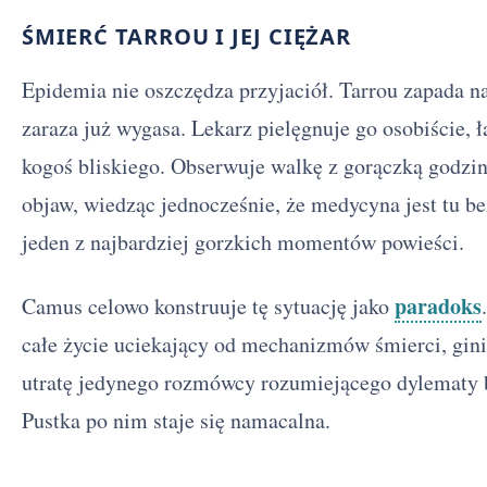
ŚMIERĆ TARROU I JEJ CIĘŻAR
Epidemia nie oszczędza przyjaciół. Tarrou zapada na
zaraza już wygasa. Lekarz pielęgnuje go osobiście,
kogoś bliskiego. Obserwuje walkę z gorączką godzin
objaw, wiedząc jednocześnie, że medycyna jest tu be
jeden z najbardziej gorzkich momentów powieści.
paradoks
Camus celowo konstruuje tę sytuację jako
całe życie uciekający od mechanizmów śmierci, ginie
utratę jedynego rozmówcy rozumiejącego dylematy b
Pustka po nim staje się namacalna.