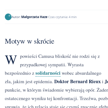
Autor:
Małgorzata Haze
Czas czytania: 4 min
Motyw w skrócie
W
powieści Camusa bliskość nie rodzi się z
przypadkowej sympatii. Wyrasta
solidarności
bezpośrednio z
wobec absurdalnego
Doktor Bernard Rieux
J
zła, jakim jest epidemia.
i
punkcie, w którym świadomie wybierają opór. Żaden 
ostatecznego wyniku tej konfrontacji. Trzeźwa, poz
sprawia, że ich relacja staje się czymś znacznie gł