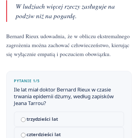
W ludziach więcej rzeczy zasługuje na
podziw niż na pogardę.
Bernard Rieux udowadnia, że w obliczu ekstremalnego
zagrożenia można zachować człowieczeństwo, kierując
się wyłącznie empatią i poczuciem obowiązku.
PYTANIE 1/5
Ile lat miał doktor Bernard Rieux w czasie
trwania epidemii dżumy, według zapisków
Jeana Tarrou?
trzydzieści lat
Dżuma - streszczenie krótkie i szczegółowe
1
Dżuma - plan wydarzeń
czterdzieści lat
2