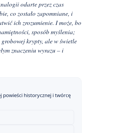
nalogii odarte przez czas
ie, co zostało zapomniane, i
twić ich zrozumienie. I może, bo
namiętności, sposób myślenia;
 grobowej krypty, ale w świetle
ałym znaczeniu wyrazu – i
 powieści historycznej i twórcę
ki pozytywizmu