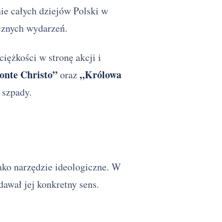
nie całych dziejów Polski w
ycznych wydarzeń.
iężkości w stronę akcji i
nte Christo”
„Królowa
oraz
 szpady.
ako narzędzie ideologiczne. W
dawał jej konkretny sens.