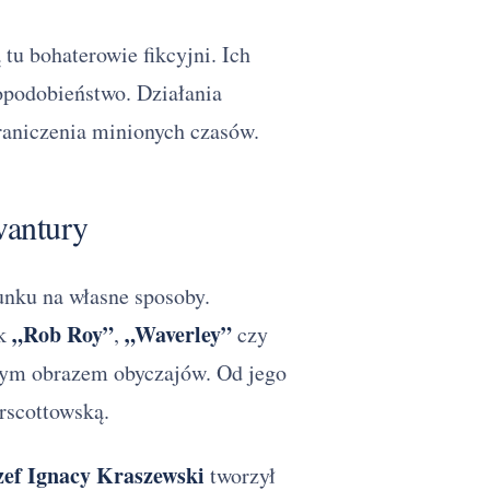
tu bohaterowie fikcyjni. Ich
opodobieństwo. Działania
graniczenia minionych czasów.
wantury
unku na własne sposoby.
„Rob Roy”
„Waverley”
ak
,
czy
wym obrazem obyczajów. Od jego
rscottowską.
zef Ignacy Kraszewski
tworzył