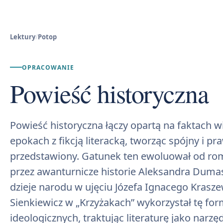
Lektury
/
Potop
OPRACOWANIE
Powieść historyczna
Powieść historyczna łączy opartą na faktach 
epokach z fikcją literacką, tworząc spójny i 
przedstawiony. Gatunek ten ewoluował od ro
przez awanturnicze historie Aleksandra Duma
dzieje narodu w ujęciu Józefa Ignacego Krasz
Sienkiewicz w „Krzyżakach” wykorzystał tę fo
ideologicznych, traktując literaturę jako narzęd