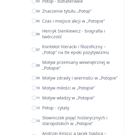
Potop - bohaterowie
03
Znaczenie tytułu „Potop”
04
Czas i miejsce akcji w „Potopie”
05
Henryk Sienkiewicz - biografia i
06
twórczość
Kontekst literacki i filozoficzny –
07
„Potop” na tle epoki pozytywizmu
Motyw przemiany wewnętrznej w
08
„Potopie”
Motyw zdrady i wierności w „Potopie”
09
Motyw miłości w „Potopie”
10
Motyw władzy w „Potopie”
11
Potop - cytaty
12
Słowniczek pojęć historycznych i
13
staropolskich w „Potopie”
Andrzej Kmicic a Jacek Soplica –