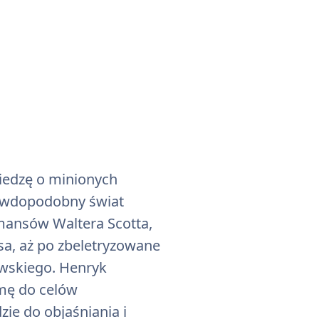
wiedzę o minionych
prawdopodobny świat
mansów Waltera Scotta,
sa, aż po zbeletryzowane
ewskiego. Henryk
rmę do celów
zie do objaśniania i