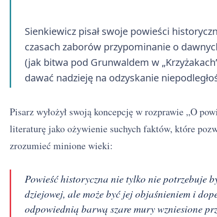
Sienkiewicz pisał swoje powieści historycz
czasach zaborów przypominanie o dawnych
(jak bitwa pod Grunwaldem w „Krzyżakach”)
dawać nadzieję na odzyskanie niepodległoś
Pisarz wyłożył swoją koncepcję w rozprawie „O powi
literaturę jako ożywienie suchych faktów, które poz
zrozumieć minione wieki:
Powieść historyczna nie tylko nie potrzebuje
dziejowej, ale może być jej objaśnieniem i do
odpowiednią barwą szare mury wzniesione prze