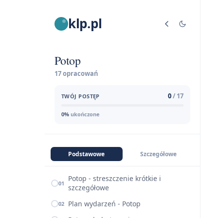
klp.pl
Potop
17 opracowań
0
/ 17
TWÓJ POSTĘP
0%
ukończone
Podstawowe
Szczegółowe
Potop - streszczenie krótkie i
01
szczegółowe
Plan wydarzeń - Potop
02