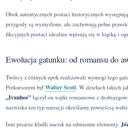
Obok autentycznych postaci historycznych występują 
przygody są wymyślone, ale zachowują pełne prawd
fikcyjnych postaci idealnie wpisują się w logikę i o
Ewolucja gatunku: od romansu do a
Twórcy z różnych epok realizowali wymogi tego gat
Walter Scott
Prekursorem był
. W dziełach takich j
„Ivanhoe”
łączył on wątki romansowe z drobiazgo
nazwiska ten typ narracji określamy powieścią walte
Jó
Inni pisarze kładli nacisk na odmienne elementy.