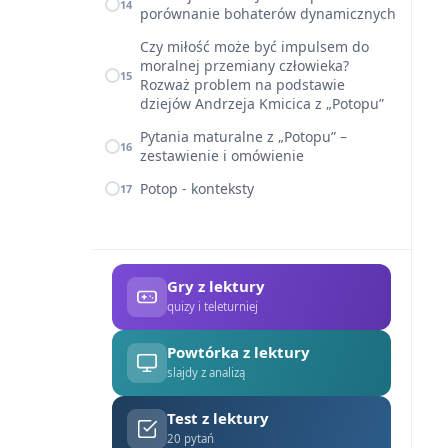
14
porównanie bohaterów dynamicznych
Czy miłość może być impulsem do
moralnej przemiany człowieka?
15
Rozważ problem na podstawie
dziejów Andrzeja Kmicica z „Potopu”
Pytania maturalne z „Potopu” –
16
zestawienie i omówienie
Potop - konteksty
17
Gry z lektury
quizy i teleturniej
Powtórka z lektury
slajdy z analizą
Test z lektury
20 pytań