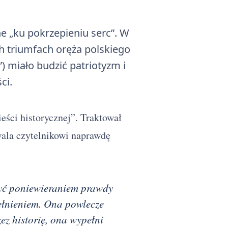
ne „ku pokrzepieniu serc”. W
 triumfach oręża polskiego
 miało budzić patriotyzm i
ci.
eści historycznej”. Traktował
wala czytelnikowi naprawdę
 być poniewieraniem prawdy
pełnieniem. Ona powlecze
z historię, ona wypełni