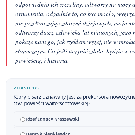
odpowiednio ich szczeliny, odtworzy na mocy a
ornamenta, odgadnie to, co być mogło, wygrzeb
nie przekraczając zdarzeń dziejowych, może uła
odtworzy duszę człowieka lat minionych, jego 
Potop - streszczenie krótkie i szczegółowe
1
pokaże nam go, jak rzekłem wyżej, nie w mroku
słonecznym. Co jeśli uczynić zdoła, będzie w c
Plan wydarzeń - Potop
2
powieścią, i historią.
Potop - bohaterowie
3
Znaczenie tytułu „Potop”
4
PYTANIE 1/5
Czas i miejsce akcji w „Potopie”
5
Który pisarz uznawany jest za prekursora nowożytnej
tzw. powieści walterscottowskiej?
Henryk Sienkiewicz - biografia i twórczość
6
Józef Ignacy Kraszewski
Kontekst literacki i filozoficzny – „Potop” na tle epo
7
Motyw przemiany wewnętrznej w „Potopie”
Henryk Sienkiewicz
8