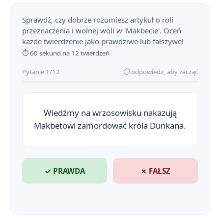
Makbet - bohaterowie
2
Sprawdź, czy dobrze rozumiesz artykuł o roli
Plan wydarzeń - Makbet
3
przeznaczenia i wolnej woli w 'Makbecie'. Oceń
każde twierdzenie jako prawdziwe lub fałszywe!
„Makbet” - jak była geneza dramatu Szekspira?
4
⏱ 60 sekund na 12 twierdzeń
Makbet - czas i miejsce akcji
5
Pytanie 1/12
⏱ odpowiedz, aby zacząć
Znaczenie tytułu dramatu Makbet
6
Wiedźmy na wrzosowisku nakazują
Droga Makbeta do władzy
7
Makbetowi zamordować króla Dunkana.
Makbet - kontekst historyczny i polityczny (Szkocja i rządy Jakuba I)
8
Język, styl i środki wyrazu w Makbecie
9
✓ PRAWDA
✗ FAŁSZ
„Makbet” jako tragedia szekspirowska
10
Makbet - wybór najważniejszych cytatów
11