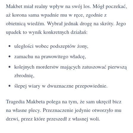
Makbet miał realny wpływ na swój los. Mógł poczekać,
aż korona sama wpadnie mu w ręce, zgodnie z
obietnicą wiedźm. Wybrał jednak drogę na skróty. Jego
upadek to wynik konkretnych działań:
uległości wobec podszeptów żony,
zamachu na prawowitego władcę,
kolejnych morderstw mających zatuszować pierwszą
zbrodnię,
ślepej wiary w dwuznaczne przepowiednie.
Tragedia Makbeta polega na tym, że sam ukręcił bicz
na własne plecy. Przeznaczenie jedynie otworzyło mu
drzwi, przez które przeszedł z własnej woli.
Makbet - streszczenie krótkie i szczegółowe
1