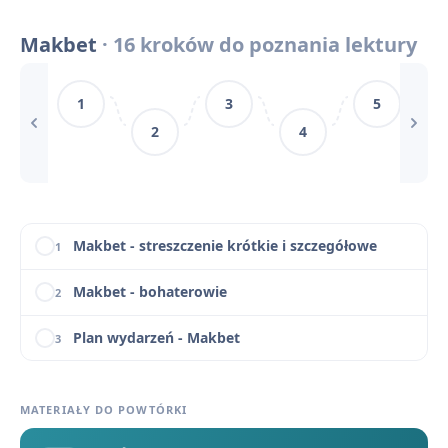
Problem winy i kary w „Makbecie”
12
Makbet
· 16 kroków do poznania lektury
Makbet - słowniczek pojęć literackich (tragedia szekspirowska, fatum, monolog)
13
1
3
5
Makbet - pytania jawne na maturę ustną (omówienie i wskazówki)
14
2
4
Makbet - motywy literackie
15
Makbet - konteksty
16
Makbet - streszczenie krótkie i szczegółowe
1
Makbet - bohaterowie
2
Plan wydarzeń - Makbet
3
„Makbet” - jak była geneza dramatu Szekspira?
4
MATERIAŁY DO POWTÓRKI
Makbet - czas i miejsce akcji
5