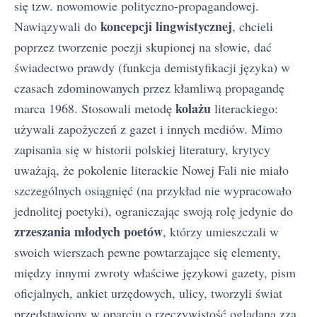
się tzw. nowomowie polityczno-propagandowej.
koncepcji lingwistycznej
Nawiązywali do
, chcieli
poprzez tworzenie poezji skupionej na słowie, dać
świadectwo prawdy (funkcja demistyfikacji języka) w
czasach zdominowanych przez kłamliwą propagandę
kolażu
marca 1968. Stosowali metodę
literackiego:
używali zapożyczeń z gazet i innych mediów. Mimo
zapisania się w historii polskiej literatury, krytycy
uważają, że pokolenie literackie Nowej Fali nie miało
szczególnych osiągnięć (na przykład nie wypracowało
jednolitej poetyki), ograniczając swoją rolę jedynie do
zrzeszania młodych poetów
, którzy umieszczali w
swoich wierszach pewne powtarzające się elementy,
między innymi zwroty właściwe językowi gazety, pism
oficjalnych, ankiet urzędowych, ulicy, tworzyli świat
przedstawiony w oparciu o rzeczywistość oglądaną zza