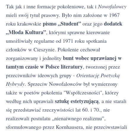
Tak jak i inne formacje pokoleniowe, tak i
Nowofalowcy
mieli swój tytuł prasowy. Było nim założone w 1967
pismo „Student”
dodatek
roku krakowskie
oraz jego
„Młoda Kultura”
, którymi sprawne kierowanie
umożliwiały regularne od 1971 roku spotkania
członków w Cieszynie. Pokolenie cechował
bunt wobec uprawianej w
zorganizowany i jednolity
tamtym czasie w Polsce literatury
, tworzonej przez
przeciwników ideowych grupy -
Orientację Poetycką
Hybrydy
. Sprzeciw Nowofalowców był wymierzony
także w poetów pokolenia "Współczesności", którzy
sztukę estetyzującą
według nich uprawiali
, a nie starali
się przedstawiać rzeczywistości lat 60. i 70., nie
realizowali postulatu „nienaiwnego realizmu”,
sformułowanego przez Kornhausera, nie przeciwstawiali