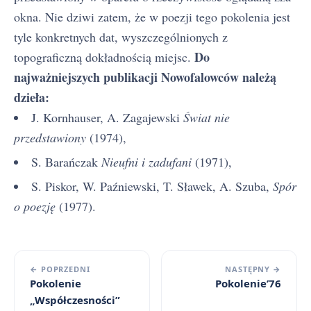
okna. Nie dziwi zatem, że w poezji tego pokolenia jest
tyle konkretnych dat, wyszczególnionych z
Do
topograficzną dokładnością miejsc.
najważniejszych publikacji Nowofalowców należą
dzieła:
J. Kornhauser, A. Zagajewski
Świat nie
przedstawiony
(1974),
S. Barańczak
Nieufni i zadufani
(1971),
S. Piskor, W. Paźniewski, T. Sławek, A. Szuba,
Spór
o poezję
(1977).
← POPRZEDNI
NASTĘPNY →
Pokolenie
Pokolenie’76
„Współczesności”