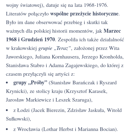
wojny światowej), datuje się na lata 1968-1976.
wspólne przeżycie historyczne
Literatów połączyło
.
Było im dane obserwować przebieg i skutki tak
Marzec
ważnych dla polskiej historii momentów, jak
1968 i Grudzień 1970
. Zespoliła ich także działalność
w krakowskiej
grupie „Teraz”
, założonej przez Wita
Jaworskiego, Juliana Kornhausera, Jerzego Kronholda,
Stanisława Stabro i Adama Zagajewskiego, do której z
czasem przyłączyli się artyści z:
grupy „Próby”
(Stanisław Barańczak i Ryszard
Krynicki), ze stolicy kraju (Krzysztof Karasek,
Jarosław Markiewicz i Leszek Szaruga),
z Łodzi (Jacek Bierezin, Zdzisław Jaskuła, Witold
Sułkowski),
z Wrocławia (Lothar Herbst i Marianna Bocian).