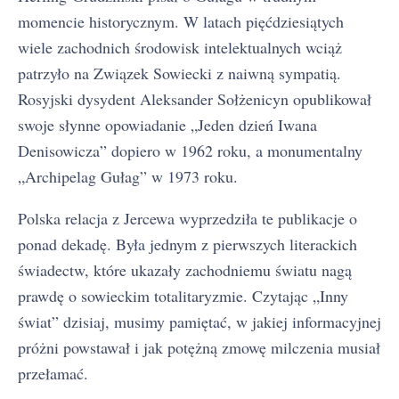
momencie historycznym. W latach pięćdziesiątych
wiele zachodnich środowisk intelektualnych wciąż
patrzyło na Związek Sowiecki z naiwną sympatią.
Rosyjski dysydent Aleksander Sołżenicyn opublikował
swoje słynne opowiadanie „Jeden dzień Iwana
Denisowicza” dopiero w 1962 roku, a monumentalny
„Archipelag Gułag” w 1973 roku.
Polska relacja z Jercewa wyprzedziła te publikacje o
ponad dekadę. Była jednym z pierwszych literackich
świadectw, które ukazały zachodniemu światu nagą
prawdę o sowieckim totalitaryzmie. Czytając „Inny
świat” dzisiaj, musimy pamiętać, w jakiej informacyjnej
Inny świat - streszczenie krótkie i szczegółowe
1
próżni powstawał i jak potężną zmowę milczenia musiał
Inny świat - bohaterowie
2
przełamać.