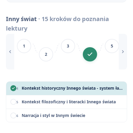
Mechanizmy ideologicznej tresury
13
Inny świat
· 15 kroków do poznania
Inny świat - motywy literackie
14
lektury
Inny świat - konteksty
15
1
3
5
Inny świat - streszczenie krótkie i szczegółowe
1
2
Inny świat - bohaterowie
2
Plan wydarzeń - Inny świat
3
Kontekst historyczny Innego świata - system łagrowy w ZSRR
4
Kontekst filozoficzny i literacki Innego świata
5
Narracja i styl w Innym świecie
6
Kategorie więźniów i układy w łagrze
7