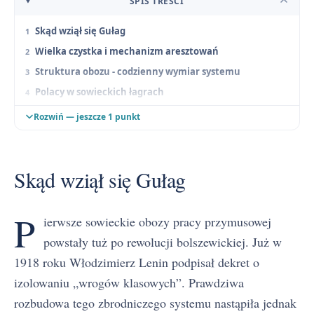
SPIS TREŚCI
Skąd wziął się Gułag
Wielka czystka i mechanizm aresztowań
Struktura obozu - codzienny wymiar systemu
Polacy w sowieckich łagrach
System jako temat literacki
Rozwiń — jeszcze 1 punkt
Skąd wziął się Gułag
P
ierwsze sowieckie obozy pracy przymusowej
powstały tuż po rewolucji bolszewickiej. Już w
1918 roku Włodzimierz Lenin podpisał dekret o
izolowaniu „wrogów klasowych”. Prawdziwa
rozbudowa tego zbrodniczego systemu nastąpiła jednak