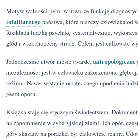
Motyw wolności pełni w utworze funkcję diagnost
totalitarnego
państwa, które niszczy człowieka od śr
Rozkłada ludzką psychikę systematycznie, wykorzy
głód i wszechobecny strach. Celem jest całkowite w
antropologiczne
Jednocześnie utwór niesie twarde,
niezależności jest w człowieku zakorzenione głębiej
reżimu. Nawet w stanie ostatecznego upodlenia lud
gestu oporu.
Książka staje się etycznym świadectwem. Dokumentu
na zapomnienie w syberyjskiej ziemi. Ich opór, częs
góry skazany na porażkę, był całkowicie realny. Ud