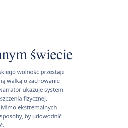
nnym świecie
kiego wolność przestaje
lną walką o zachowanie
Narrator ukazuje system
zczenia fizycznej,
w. Mimo ekstremalnych
 sposoby, by udowodnić
ć.