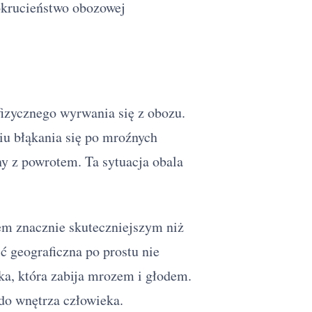
 okrucieństwo obozowej
fizycznego wyrwania się z obozu.
iu błąkania się po mroźnych
ny z powrotem. Ta sytuacja obala
em znacznie skuteczniejszym niż
ć geograficzna po prostu nie
pka, która zabija mrozem i głodem.
do wnętrza człowieka.