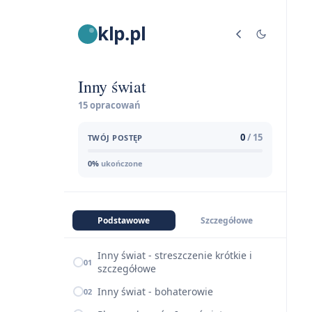
klp.pl
Inny świat
15 opracowań
0
/ 15
TWÓJ POSTĘP
0%
ukończone
Podstawowe
Szczegółowe
Inny świat - streszczenie krótkie i
01
szczegółowe
Inny świat - bohaterowie
02