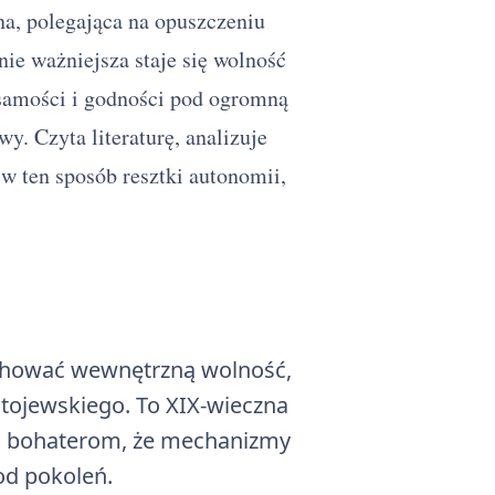
na, polegająca na opuszczeniu
nie ważniejsza staje się wolność
samości i godności pod ogromną
y. Czyta literaturę, analizuje
w ten sposób resztki autonomii,
achować wewnętrzną wolność,
tojewskiego. To XIX-wieczna
mia bohaterom, że mechanizmy
od pokoleń.