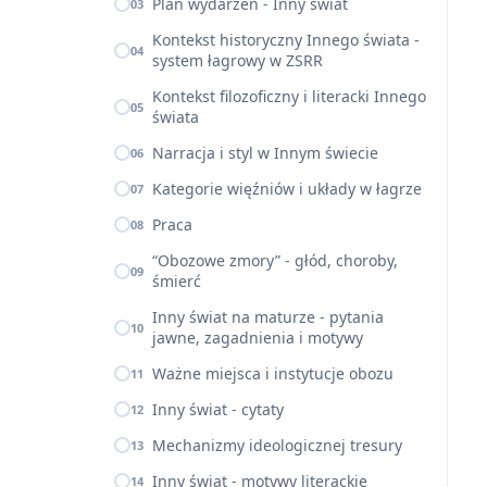
Plan wydarzeń - Inny świat
03
Kontekst historyczny Innego świata -
04
system łagrowy w ZSRR
Kontekst filozoficzny i literacki Innego
05
świata
Narracja i styl w Innym świecie
06
Kategorie więźniów i układy w łagrze
07
Praca
08
“Obozowe zmory” - głód, choroby,
09
śmierć
Inny świat na maturze - pytania
10
jawne, zagadnienia i motywy
Ważne miejsca i instytucje obozu
11
Inny świat - cytaty
12
Mechanizmy ideologicznej tresury
13
Inny świat - motywy literackie
14