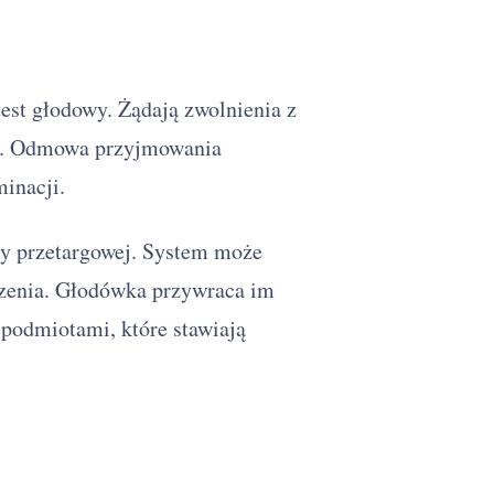
test głodowy. Żądają zwolnienia z
em. Odmowa przyjmowania
inacji.
ty przetargowej. System może
edzenia. Głodówka przywraca im
ę podmiotami, które stawiają