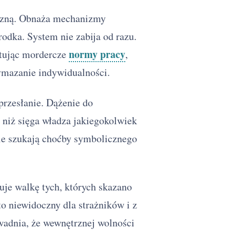
yczną. Obnaża mechanizmy
odka. System nie zabija od razu.
normy pracy
stując mordercze
,
ymazanie indywidualności.
przesłanie. Dążenie do
, niż sięga władza jakiegokolwiek
zie szukają choćby symbolicznego
je walkę tych, których skazano
to niewidoczny dla strażników i z
owadnia, że wewnętrznej wolności