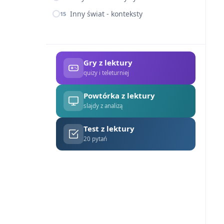
Inny świat - konteksty
15
Gry z lektury
quizy i teleturniej
Powtórka z lektury
slajdy z analizą
Test z lektury
20 pytań