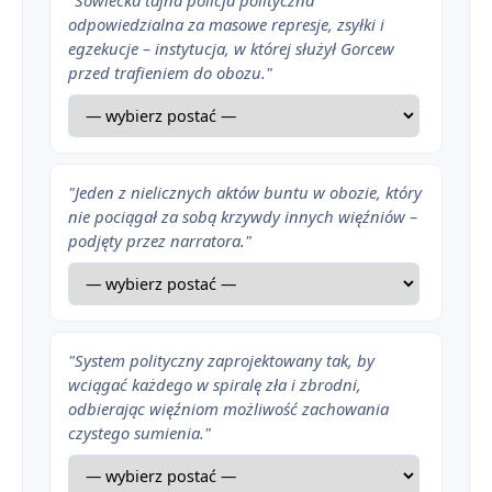
odpowiedzialna za masowe represje, zsyłki i
egzekucje – instytucja, w której służył Gorcew
przed trafieniem do obozu."
"Jeden z nielicznych aktów buntu w obozie, który
nie pociągał za sobą krzywdy innych więźniów –
podjęty przez narratora."
"System polityczny zaprojektowany tak, by
Inny świat - streszczenie krótkie i szczegółowe
1
wciągać każdego w spiralę zła i zbrodni,
odbierając więźniom możliwość zachowania
Inny świat - bohaterowie
2
czystego sumienia."
Plan wydarzeń - Inny świat
3