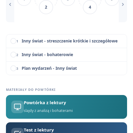
13
2
4
Inny świat - motywy literackie
14
Inny świat - konteksty
15
Inny świat - streszczenie krótkie i szczegółowe
1
Inny świat - bohaterowie
2
Plan wydarzeń - Inny świat
3
Kontekst historyczny Innego świata - system łagrowy w ZSRR
4
MATERIAŁY DO POWTÓRKI
Kontekst filozoficzny i literacki Innego świata
5
Powtórka z lektury
Narracja i styl w Innym świecie
6
slajdy z analizą i bohaterami
Kategorie więźniów i układy w łagrze
7
Test z lektury