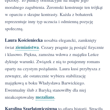
moralnego zagubienia. Żeromski konstruuje ten trójkąt
w oparciu o skrajne kontrasty. Każda z bohaterek
reprezentuje inny typ uczucia i odmienną pozycję
społeczną.
Laura Kościeniecka
uosabia elegancki, zamknięty
ziemiaństwa
świat
. Cezary pragnie ją posiąść fizycznie
i klasowo. Piękna, zamożna wdowa z majątku Leńce
dyktuje warunki. Związek z nią to potajemny romans
oparty na czystym pożądaniu. Laura kusi przybysza z
zewnątrz, ale ostatecznie wybiera stabilizację
majątkową u boku Władysława Barwickiego.
Ewentualny ślub z Baryką stanowiłby dla niej
mezalians
nieakceptowalny
.
Karolina Szarłatowiczówna
to ofiara historii. Straciła