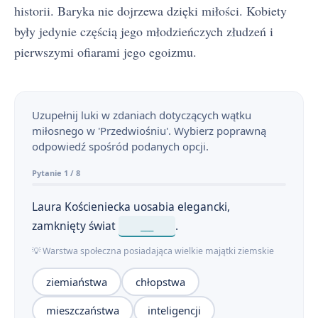
historii. Baryka nie dojrzewa dzięki miłości. Kobiety
były jedynie częścią jego młodzieńczych złudzeń i
pierwszymi ofiarami jego egoizmu.
Przedwiośnie - streszczenie krótkie i szczegółowe
Uzupełnij luki w zdaniach dotyczących wątku
1
miłosnego w 'Przedwiośniu'. Wybierz poprawną
Plan wydarzeń - Przedwiośnie
odpowiedź spośród podanych opcji.
2
Pytanie 1 / 8
Przedwiośnie - bohaterowie
3
Laura Kościeniecka uosabia elegancki,
Geneza Przedwiośnia
4
zamknięty świat
___
.
„Przedwiośnie” – interpretacja tytułu
5
💡 Warstwa społeczna posiadająca wielkie majątki ziemskie
Koncepcje naprawy Polski w „Przedwiośniu”
6
ziemiaństwa
chłopstwa
Symbole w „Przedwiośniu”
mieszczaństwa
inteligencji
7