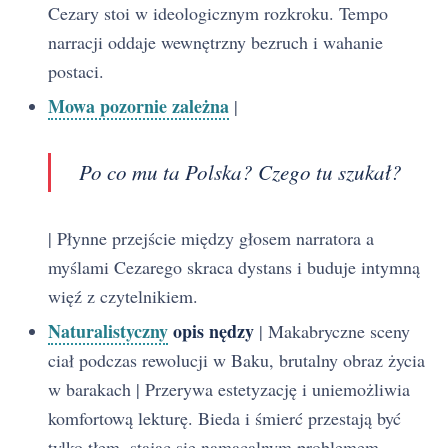
Cezary stoi w ideologicznym rozkroku. Tempo
narracji oddaje wewnętrzny bezruch i wahanie
postaci.
Mowa pozornie zależna
|
Po co mu ta Polska? Czego tu szukał?
| Płynne przejście między głosem narratora a
myślami Cezarego skraca dystans i buduje intymną
więź z czytelnikiem.
Naturalistyczny
opis nędzy
| Makabryczne sceny
ciał podczas rewolucji w Baku, brutalny obraz życia
w barakach | Przerywa estetyzację i uniemożliwia
komfortową lekturę. Bieda i śmierć przestają być
tylko tłem, stając się namacalnym problemem.