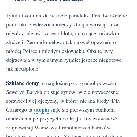
Tytuł utworu niesie w sobie paradoks. Przedwiośnie to
pora roku zawieszona między zimą a wiosną – czas
odwilży, ale też szarego błota, marznącej mżawki i
złudzeń. Żeromski celowo tak nazwał opowieść o
młodej Polsce i młodym człowieku. Oba te byty
dojrzewają w tym samym rytmie: jeszcze niegotowe,
już nieuśpione.
Szklane domy
to najgłośniejszy symbol powieści.
Seweryn Baryka opisuje synowi wizję nowoczesnej,
sprawiedliwej ojczyzny, w której nie ma biedy. Dla
utopia
Cezarego ta
staje się pierwszym punktem
odniesienia po przybyciu do kraju. Rzeczywistość
zrujnowanej Warszawy i robotniczych baraków
brutalnie niszczy ten mit. Szklane domy symbolizują