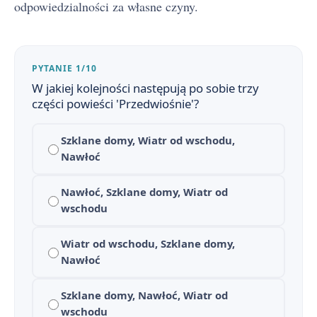
odpowiedzialności za własne czyny.
PYTANIE 1/10
W jakiej kolejności następują po sobie trzy
części powieści 'Przedwiośnie'?
Przedwiośnie - streszczenie krótkie i szczegółowe
1
Szklane domy, Wiatr od wschodu,
Nawłoć
Plan wydarzeń - Przedwiośnie
2
Nawłoć, Szklane domy, Wiatr od
Przedwiośnie - bohaterowie
3
wschodu
Geneza Przedwiośnia
4
Wiatr od wschodu, Szklane domy,
Nawłoć
„Przedwiośnie” – interpretacja tytułu
5
Koncepcje naprawy Polski w „Przedwiośniu”
Szklane domy, Nawłoć, Wiatr od
6
wschodu