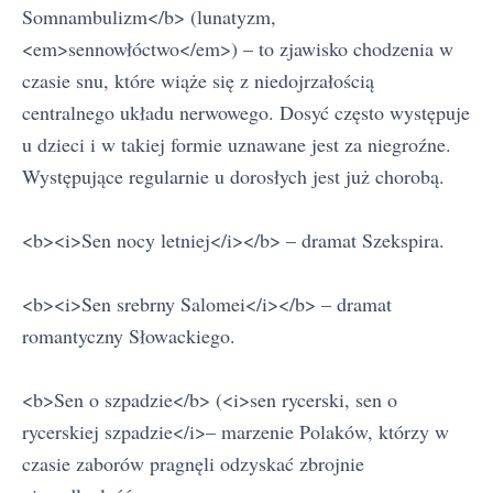
Somnambulizm</b> (lunatyzm,
<em>sennowłóctwo</em>) – to zjawisko chodzenia w
czasie snu, które wiąże się z niedojrzałością
centralnego układu nerwowego. Dosyć często występuje
u dzieci i w takiej formie uznawane jest za niegroźne.
Występujące regularnie u dorosłych jest już chorobą.
<b><i>Sen nocy letniej</i></b> – dramat Szekspira.
<b><i>Sen srebrny Salomei</i></b> – dramat
romantyczny Słowackiego.
<b>Sen o szpadzie</b> (<i>sen rycerski, sen o
rycerskiej szpadzie</i>– marzenie Polaków, którzy w
czasie zaborów pragnęli odzyskać zbrojnie