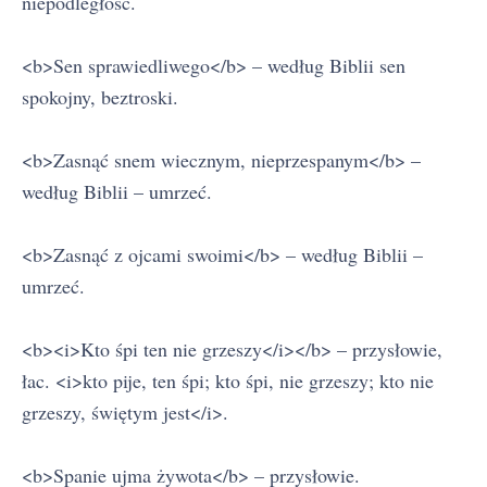
niepodległość.
<b>Sen sprawiedliwego</b> – według Biblii sen
spokojny, beztroski.
<b>Zasnąć snem wiecznym, nieprzespanym</b> –
według Biblii – umrzeć.
<b>Zasnąć z ojcami swoimi</b> – według Biblii –
umrzeć.
<b><i>Kto śpi ten nie grzeszy</i></b> – przysłowie,
łac. <i>kto pije, ten śpi; kto śpi, nie grzeszy; kto nie
grzeszy, świętym jest</i>.
<b>Spanie ujma żywota</b> – przysłowie.