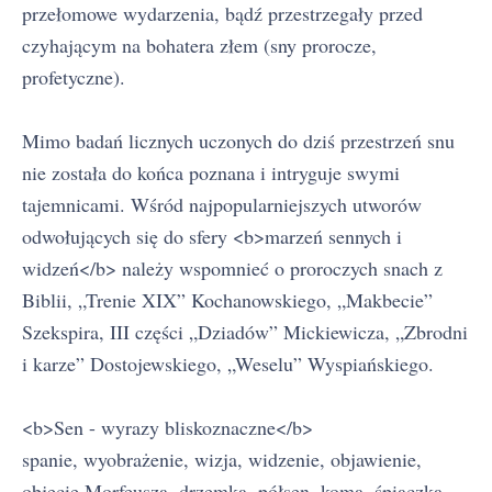
przełomowe wydarzenia, bądź przestrzegały przed
czyhającym na bohatera złem (sny prorocze,
profetyczne).
Mimo badań licznych uczonych do dziś przestrzeń snu
nie została do końca poznana i intryguje swymi
tajemnicami. Wśród najpopularniejszych utworów
odwołujących się do sfery <b>marzeń sennych i
widzeń</b> należy wspomnieć o proroczych snach z
Biblii, „Trenie XIX” Kochanowskiego, „Makbecie”
Szekspira, III części „Dziadów” Mickiewicza, „Zbrodni
i karze” Dostojewskiego, „Weselu” Wyspiańskiego.
<b>Sen - wyrazy bliskoznaczne</b>
spanie, wyobrażenie, wizja, widzenie, objawienie,
objęcie Morfeusza, drzemka, półsen, koma, śpiączka,