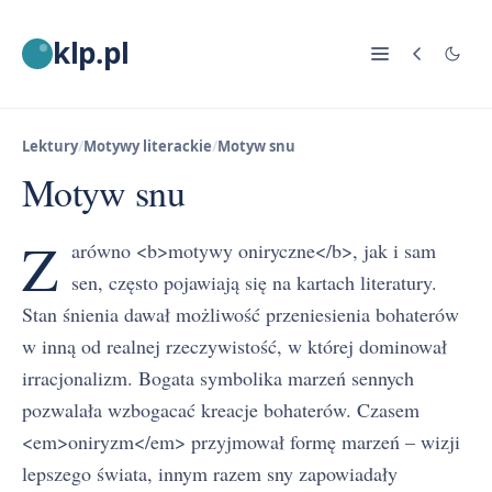
klp.pl
Lektury
/
Motywy literackie
/
Motyw snu
Motyw snu
Z
arówno <b>motywy oniryczne</b>, jak i sam
sen, często pojawiają się na kartach literatury.
Stan śnienia dawał możliwość przeniesienia bohaterów
w inną od realnej rzeczywistość, w której dominował
irracjonalizm. Bogata symbolika marzeń sennych
pozwalała wzbogacać kreacje bohaterów. Czasem
<em>oniryzm</em> przyjmował formę marzeń – wizji
lepszego świata, innym razem sny zapowiadały