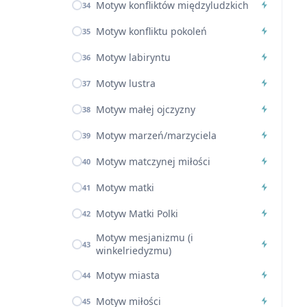
Motyw konfliktów międzyludzkich
34
Motyw konfliktu pokoleń
35
Motyw labiryntu
36
Motyw lustra
37
Motyw małej ojczyzny
38
Motyw marzeń/marzyciela
39
Motyw matczynej miłości
40
Motyw matki
41
Motyw Matki Polki
42
Motyw mesjanizmu (i
43
winkelriedyzmu)
Motyw miasta
44
Motyw miłości
45