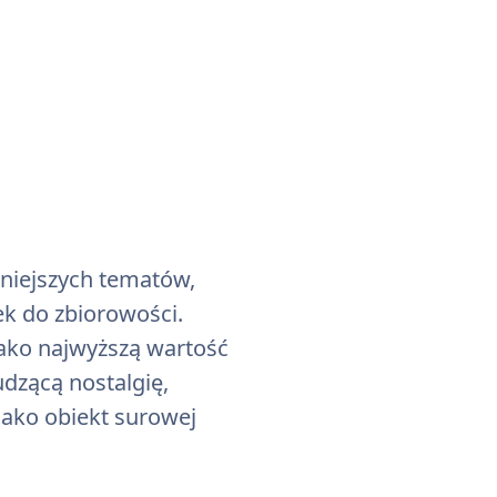
żniejszych tematów,
ek do zbiorowości.
jako najwyższą wartość
dzącą nostalgię,
jako obiekt surowej