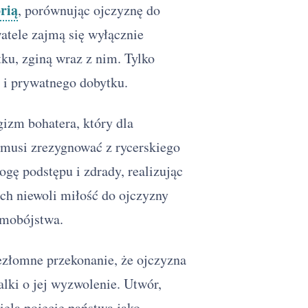
rią
, porównując ojczyznę do
watele zajmą się wyłącznie
ku, zginą wraz z nim. Tylko
 i prywatnego dobytku.
izm bohatera, który dla
musi zrezygnować z rycerskiego
ogę podstępu i zdrady, realizując
ach niewoli miłość do ojczyzny
amobójstwa.
ezłomne przekonanie, że ojczyzna
alki o jej wyzwolenie. Utwór,
iela pojęcie państwa jako