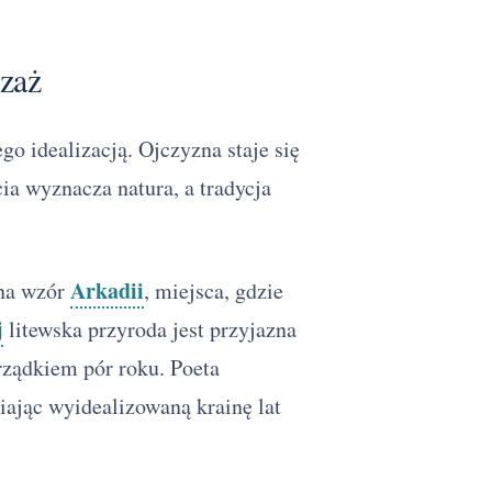
jzaż
o idealizacją. Ojczyzna staje się
cia wyznacza natura, a tradycja
Arkadii
na wzór
, miejsca, gdzie
j
litewska przyroda jest przyjazna
orządkiem pór roku. Poeta
iając wyidealizowaną krainę lat