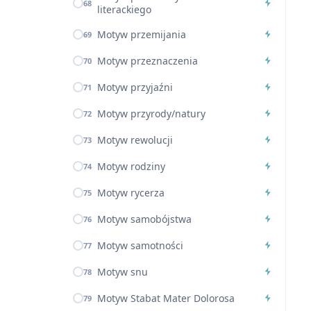
68
literackiego
Motyw przemijania
69
Motyw przeznaczenia
70
Motyw przyjaźni
71
Motyw przyrody/natury
72
Motyw rewolucji
73
Motyw rodziny
74
Motyw rycerza
75
Motyw samobójstwa
76
Motyw samotności
77
Motyw snu
78
Motyw Stabat Mater Dolorosa
79