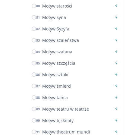
Motyw starości
80
Motyw syna
81
Motyw Syzyfa
82
Motyw szaleństwa
83
Motyw szatana
84
Motyw szczęścia
85
Motyw sztuki
86
Motyw śmierci
87
Motyw tańca
88
Motyw teatru w teatrze
89
Motyw tęsknoty
90
Motyw theatrum mundi
91