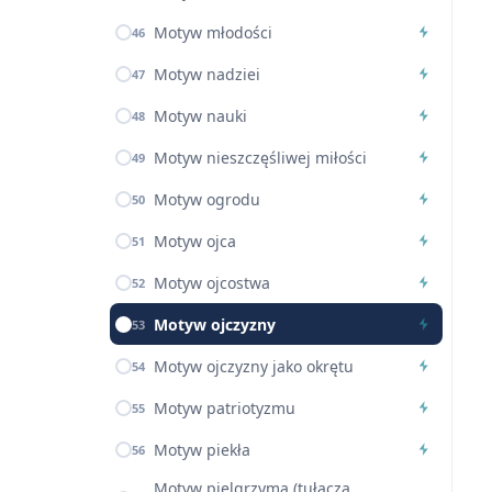
Motyw młodości
46
Motyw nadziei
47
Motyw nauki
48
Motyw nieszczęśliwej miłości
49
Motyw ogrodu
50
Motyw ojca
51
Motyw ojcostwa
52
Motyw ojczyzny
53
Motyw ojczyzny jako okrętu
54
Motyw patriotyzmu
55
Motyw piekła
56
Motyw pielgrzyma (tułacza,