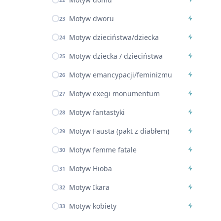
Motyw dworu
23
Motyw dzieciństwa/dziecka
24
Motyw dziecka / dzieciństwa
25
Motyw emancypacji/feminizmu
26
Motyw exegi monumentum
27
Motyw fantastyki
28
Motyw Fausta (pakt z diabłem)
29
Motyw femme fatale
30
Motyw Hioba
31
Motyw Ikara
32
Motyw kobiety
33