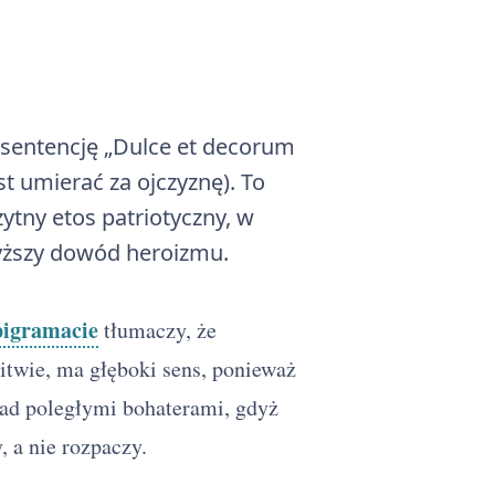
sentencję „Dulce et decorum
est umierać za ojczyznę). To
tny etos patriotyczny, w
wyższy dowód heroizmu.
pigramacie
tłumaczy, że
itwie, ma głęboki sens, ponieważ
nad poległymi bohaterami, gdyż
 a nie rozpaczy.