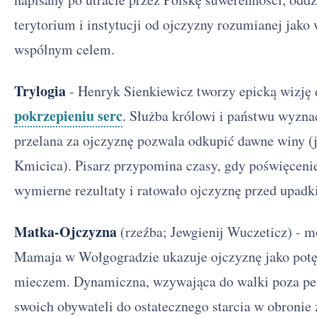
terytorium i instytucji od ojczyzny rozumianej jako
wspólnym celem.
Trylogia
- Henryk Sienkiewicz tworzy epicką wizję
pokrzepieniu serc
. Służba królowi i państwu wyzna
przelana za ojczyznę pozwala odkupić dawne winy (
Kmicica). Pisarz przypomina czasy, gdy poświęcenie
wymierne rezultaty i ratowało ojczyznę przed upadk
Matka-Ojczyzna
(rzeźba; Jewgienij Wuczeticz) - 
Mamaja w Wołgogradzie ukazuje ojczyznę jako potę
mieczem. Dynamiczna, wzywająca do walki poza per
swoich obywateli do ostatecznego starcia w obronie 