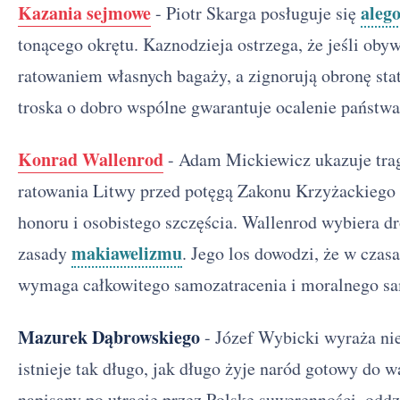
Kazania sejmowe
alego
- Piotr Skarga posługuje się
tonącego okrętu. Kaznodzieja ostrzega, że jeśli oby
ratowaniem własnych bagaży, a zignorują obronę stat
troska o dobro wspólne gwarantuje ocalenie państwa
Konrad Wallenrod
- Adam Mickiewicz ukazuje trag
ratowania Litwy przed potęgą Zakonu Krzyżackiego 
honoru i osobistego szczęścia. Wallenrod wybiera dr
makiawelizmu
zasady
. Jego los dowodzi, że w czas
wymaga całkowitego samozatracenia i moralnego s
Mazurek Dąbrowskiego
- Józef Wybicki wyraża ni
istnieje tak długo, jak długo żyje naród gotowy do w
napisany po utracie przez Polskę suwerenności, oddz