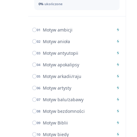
0%
ukończone
Motyw ambicji
01
Motyw anioła
02
Motyw antyutopii
03
Motyw apokalipsy
04
Motyw arkadii/raju
05
Motyw artysty
06
Motyw balu/zabawy
07
Motyw bezdomności
08
Motyw Biblii
09
Motyw biedy
10