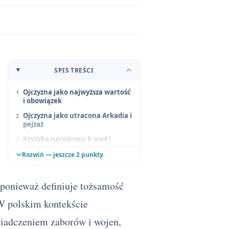
SPIS TREŚCI
Ojczyzna jako najwyższa wartość
i obowiązek
Ojczyzna jako utracona Arkadia i
pejzaż
Krytyka narodowych wad i
demityzacja ojczyzny
Rozwiń — jeszcze 2 punkty
Ojczyzna jako język i duchowe
zakorzenienie
 ponieważ definiuje tożsamość
Konteksty
Symbole
 W polskim kontekście
iadczeniem zaborów i wojen,