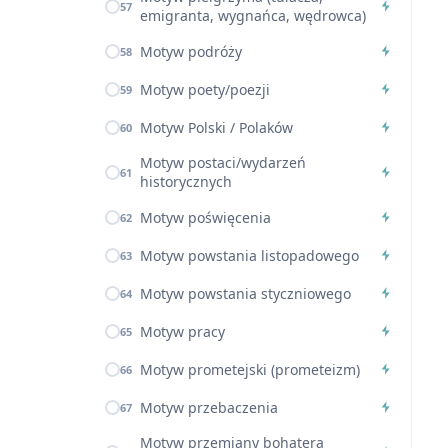
57
emigranta, wygnańca, wędrowca)
Motyw podróży
58
Motyw poety/poezji
59
Motyw Polski / Polaków
60
Motyw postaci/wydarzeń
61
historycznych
Motyw poświęcenia
62
Motyw powstania listopadowego
63
Motyw powstania styczniowego
64
Motyw pracy
65
Motyw prometejski (prometeizm)
66
Motyw przebaczenia
67
Motyw przemiany bohatera