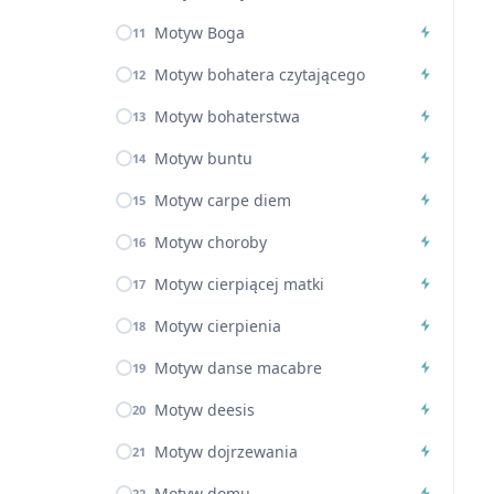
Motyw Boga
11
Motyw bohatera czytającego
12
Motyw bohaterstwa
13
Motyw buntu
14
Motyw carpe diem
15
Motyw choroby
16
Motyw cierpiącej matki
17
Motyw cierpienia
18
Motyw danse macabre
19
Motyw deesis
20
Motyw dojrzewania
21
Motyw domu
22