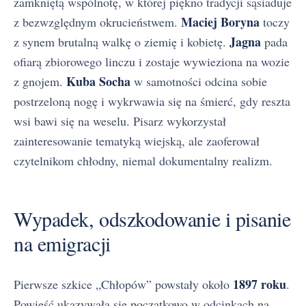
zamkniętą wspólnotę, w której piękno tradycji sąsiaduje
Maciej Boryna
z bezwzględnym okrucieństwem.
toczy
Jagna
z synem brutalną walkę o ziemię i kobietę.
pada
ofiarą zbiorowego linczu i zostaje wywieziona na wozie
Kuba Socha
z gnojem.
w samotności odcina sobie
postrzeloną nogę i wykrwawia się na śmierć, gdy reszta
wsi bawi się na weselu. Pisarz wykorzystał
zainteresowanie tematyką wiejską, ale zaoferował
czytelnikom chłodny, niemal dokumentalny realizm.
Wypadek, odszkodowanie i pisanie
na emigracji
1897 roku
Pierwsze szkice „Chłopów” powstały około
.
Powieść ukazywała się początkowo w odcinkach na