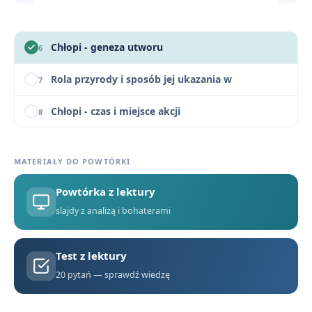
Rola pracy w życiu mieszkańców Lipiec
5
Chłopi - geneza utworu
6
Rola przyrody i sposób jej ukazania w
7
Chłopi - czas i miejsce akcji
8
Kontekst historyczny i społeczny w "Chłopach"
9
MATERIAŁY DO POWTÓRKI
Kluczowe cytaty z "Chłopów" z omówieniem
10
Powtórka z lektury
Pytania maturalne z "Chłopów"
11
slajdy z analizą i bohaterami
Motywy literackie w „Chłopach”
12
Test z lektury
Chłopi - konteksty
13
20 pytań — sprawdź wiedzę
Chłopi - streszczenie krótkie i szczegółowe
1