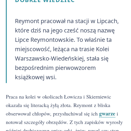
Reymont pracował na stacji w Lipcach,
które dziś na jego cześć noszą nazwę
Lipce Reymontowskie. To właśnie ta
miejscowość, leżąca na trasie Kolei
Warszawsko-Wiedeńskiej, stała się
bezpośrednim pierwowzorem
książkowej wsi.
Praca na kolei w okolicach Łowicza i Skierniewic
okazała się literacką żyłą złota. Reymont z bliska
gwarze
obserwował chłopów, przysłuchiwał się ich
i
notował szczegóły obrzędów. Z tych zapisków wyrosły
później drobiazgowe opisy orki, żniw, wesel czy styp.