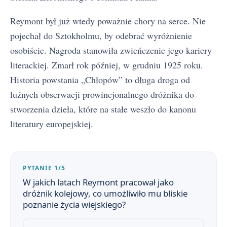
Reymont był już wtedy poważnie chory na serce. Nie
pojechał do Sztokholmu, by odebrać wyróżnienie
osobiście. Nagroda stanowiła zwieńczenie jego kariery
literackiej. Zmarł rok później, w grudniu 1925 roku.
Chłopi - streszczenie krótkie i szczegółowe
1
Historia powstania „Chłopów” to długa droga od
Chłopi - bohaterowie
luźnych obserwacji prowincjonalnego dróżnika do
2
stworzenia dzieła, które na stałe weszło do kanonu
Plan wydarzeń - Chłopi
3
literatury europejskiej.
Chłopi - znaczenie tytułu utworu
4
Rola pracy w życiu mieszkańców Lipiec
5
PYTANIE 1/5
W jakich latach Reymont pracował jako
Chłopi - geneza utworu
6
dróżnik kolejowy, co umożliwiło mu bliskie
poznanie życia wiejskiego?
Rola przyrody i sposób jej ukazania w
7