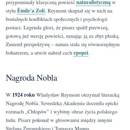
naturalistyczną
przypominały klasyczną powieść
w
Émile'a Zoli
stylu
. Reymont skupiał się w nich na
brutalnych konfliktach społecznych i psychologii
postaci. Legenda głosi, że pisarz spalił pierwszą,
gotową już wersję powieści, uznając ją za zbyt płaską.
Zmienił perspektywę – natura stała się równorzędnym
epopei
bohaterem, a utwór nabrał cech
.
Nagroda Nobla
1924 roku
W
Władysław Reymont otrzymał literacką
Nagrodę Nobla. Szwedzka Akademia doceniła epicki
rozmach „Chłopów” i wybitny obraz życia polskiego
ludu. Pisarz pokonał w głosowaniu między innymi
Stefana Żeromskiego i Tomasza Manna.