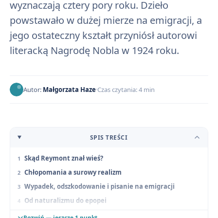
wyznaczają cztery pory roku. Dzieło
powstawało w dużej mierze na emigracji, a
jego ostateczny kształt przyniósł autorowi
literacką Nagrodę Nobla w 1924 roku.
Autor:
Małgorzata Haze
Czas czytania: 4 min
SPIS TREŚCI
Skąd Reymont znał wieś?
Chłopomania a surowy realizm
Wypadek, odszkodowanie i pisanie na emigracji
Od naturalizmu do epopei
Nagroda Nobla
Rozwiń — jeszcze 1 punkt