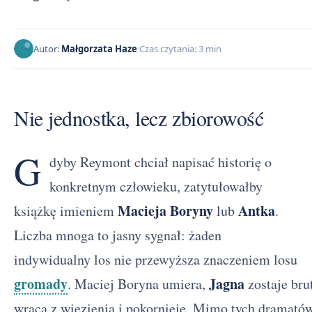
Autor:
Małgorzata Haze
Czas czytania: 3 min
Nie jednostka, lecz zbiorowość
G
dyby Reymont chciał napisać historię o
konkretnym człowieku, zatytułowałby
Macieja Boryny
Antka
książkę imieniem
lub
.
Liczba mnoga to jasny sygnał: żaden
indywidualny los nie przewyższa znaczeniem losu
gromady
Jagna
. Maciej Boryna umiera,
zostaje bru
wraca z więzienia i pokornieje. Mimo tych dramatów