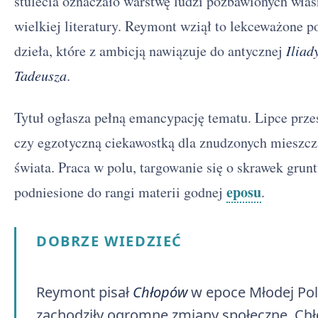
stulecia oznaczało warstwę ludzi pozbawionych własne
wielkiej literatury. Reymont wziął to lekceważone poj
dzieła, które z ambicją nawiązuje do antycznej
Iliad
Tadeusza
.
Tytuł ogłasza pełną emancypację tematu. Lipce przes
czy egzotyczną ciekawostką dla znudzonych mieszcz
świata. Praca w polu, targowanie się o skrawek grunt
eposu
podniesione do rangi materii godnej
.
DOBRZE WIEDZIEĆ
Reymont pisał
Chłopów
w epoce Młodej Pols
zachodziły ogromne zmiany społeczne. Chł