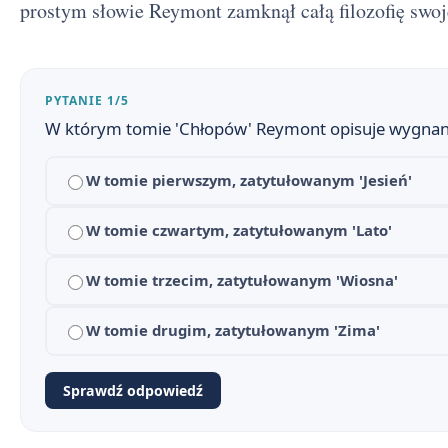
prostym słowie Reymont zamknął całą filozofię swoj
Plan wydarzeń - Chłopi
3
Chłopi - znaczenie tytułu utworu
4
PYTANIE 1/5
W którym tomie 'Chłopów' Reymont opisuje wygnani
Rola pracy w życiu mieszkańców Lipiec
5
W tomie pierwszym, zatytułowanym 'Jesień'
Chłopi - geneza utworu
6
Rola przyrody i sposób jej ukazania w
W tomie czwartym, zatytułowanym 'Lato'
7
Chłopi - czas i miejsce akcji
8
W tomie trzecim, zatytułowanym 'Wiosna'
Kontekst historyczny i społeczny w "Chłopach"
9
W tomie drugim, zatytułowanym 'Zima'
Kluczowe cytaty z "Chłopów" z omówieniem
10
Sprawdź odpowiedź
Pytania maturalne z "Chłopów"
11