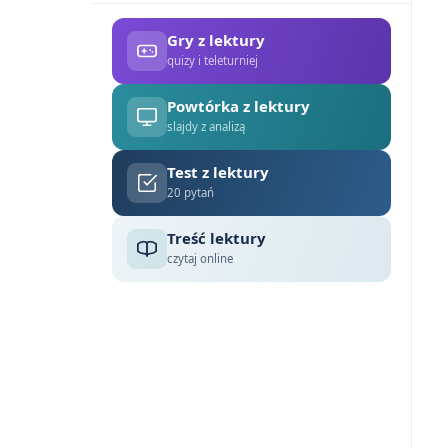
Gry z lektury
quizy i teleturniej
Powtórka z lektury
slajdy z analizą
Test z lektury
20 pytań
Treść lektury
czytaj online