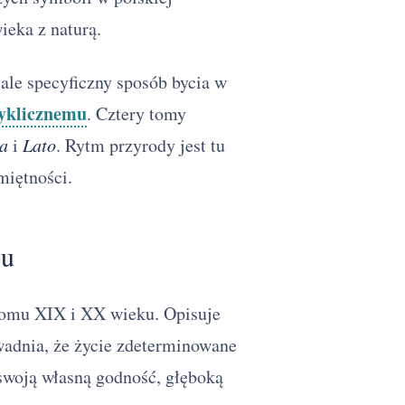
ieka z naturą.
, ale specyficzny sposób bycia w
cyklicznemu
. Cztery tomy
a
i
Lato
. Rytm przyrody jest tu
miętności.
su
ełomu XIX i XX wieku. Opisuje
wadnia, że życie zdeterminowane
 swoją własną godność, głęboką