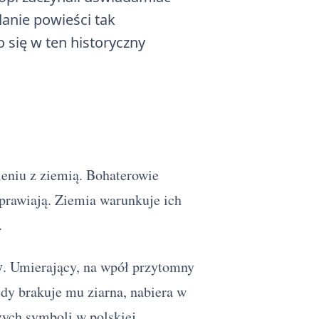
danie powieści tak
 się w ten historyczny
ieniu z ziemią. Bohaterowie
uprawiają. Ziemia warunkuje ich
.
y
. Umierający, na wpół przytomny
edy brakuje mu ziarna, nabiera w
szych symboli w polskiej