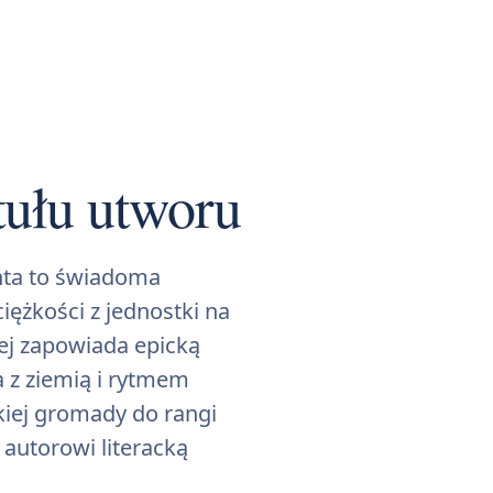
tułu utworu
nta to świadoma
iężkości z jednostki na
iej zapowiada epicką
 z ziemią i rytmem
kiej gromady do rangi
 autorowi literacką