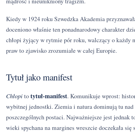
mądrość i nieunikniony tragizm.
Kiedy w 1924 roku Szwedzka Akademia przyznawa
doceniono właśnie ten ponadnarodowy charakter dzieł
chłopi żyjący w rytmie pór roku, walczący o każdy 
praw to zjawisko zrozumiałe w całej Europie.
Tytuł jako manifest
tytuł-manifest
Chłopi
to
. Komunikuje wprost: histor
wybitnej jednostki. Ziemia i natura dominują tu na
poszczególnych postaci. Najważniejsze jest jednak t
Chłopi - streszczenie krótkie i szczegółowe
1
wieki spychana na margines wreszcie doczekała się 
Chłopi - bohaterowie
2