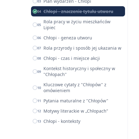
Plan wydarzeń - Chłopi
03
Chłopi - znaczenie tytułu utworu
04
Rola pracy w życiu mieszkańców
05
Lipiec
Chłopi - geneza utworu
06
Rola przyrody i sposób jej ukazania w
07
Chłopi - czas i miejsce akcji
08
Kontekst historyczny i społeczny w
09
"Chłopach"
Kluczowe cytaty z "Chłopów" z
10
omówieniem
Pytania maturalne z "Chłopów"
11
Motywy literackie w „Chłopach”
12
Chłopi - konteksty
13