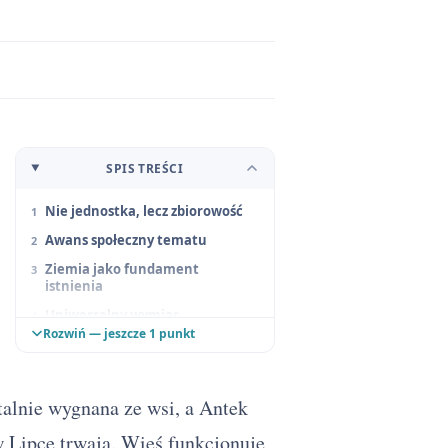
SPIS TREŚCI
Nie jednostka, lecz zbiorowość
Awans społeczny tematu
Ziemia jako fundament
istnienia
Uniwersalny wymiar
chłopskiego losu
Rozwiń — jeszcze 1 punkt
Tytuł jako manifest
talnie wygnana ze wsi, a Antek
 Lipce trwają. Wieś funkcjonuje