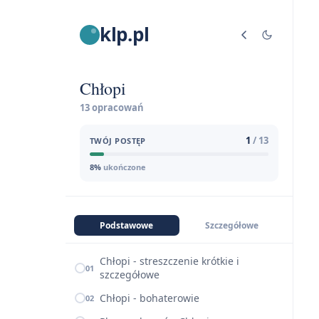
klp.pl
Chłopi
13 opracowań
1
/ 13
TWÓJ POSTĘP
8%
ukończone
Podstawowe
Szczegółowe
Chłopi - streszczenie krótkie i
01
szczegółowe
Chłopi - bohaterowie
02