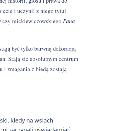
j historii, głosu i prawa do
ęcie i uczynił z niego tytuł
y
czy mickiewiczowskiego
Pana
tają być tylko barwną dekoracją
an. Stają się absolutnym centrum
u i zmagania z biedą zostają
ki, kiedy na wsiach
opi zaczynali uświadamiać