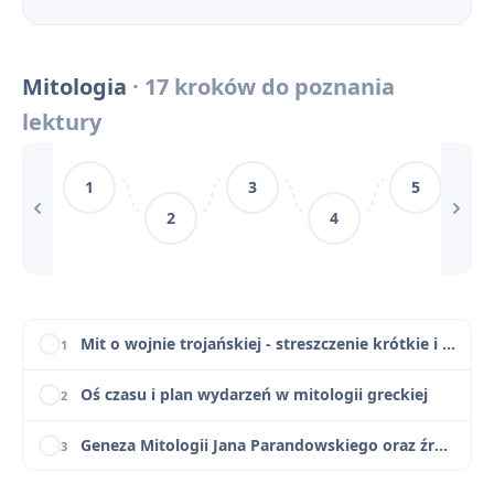
Motyw miłości w mitologii
12
Mitologia
· 17 kroków do poznania
Motyw wędrówki (homo viator) w mitach
13
lektury
Motyw winy i kary w mitologii
14
1
3
5
Motyw cierpienia w mitach greckich
15
2
4
Mitologia - bohaterowie
16
Mitologia - motywy literackie
17
Mit o wojnie trojańskiej - streszczenie krótkie i szczegółowe
1
Oś czasu i plan wydarzeń w mitologii greckiej
2
Geneza Mitologii Jana Parandowskiego oraz źródła antyczne
3