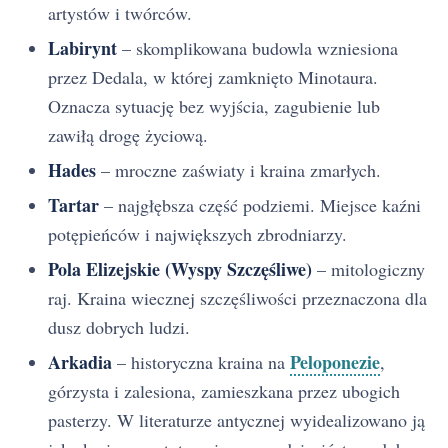
artystów i twórców.
Labirynt
– skomplikowana budowla wzniesiona
przez Dedala, w której zamknięto Minotaura.
Oznacza sytuację bez wyjścia, zagubienie lub
zawiłą drogę życiową.
Hades
– mroczne zaświaty i kraina zmarłych.
Tartar
– najgłębsza część podziemi. Miejsce kaźni
potępieńców i największych zbrodniarzy.
Pola Elizejskie (Wyspy Szczęśliwe)
– mitologiczny
raj. Kraina wiecznej szczęśliwości przeznaczona dla
dusz dobrych ludzi.
Arkadia
Peloponezie
– historyczna kraina na
,
górzysta i zalesiona, zamieszkana przez ubogich
pasterzy. W literaturze antycznej wyidealizowano ją
Mit o wojnie trojańskiej - streszczenie krótkie i szczegółowe
1