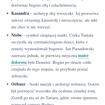
dorównać bogom siłą i szlachetnością.
Kasandra
– archetyp złej wieszczki. Jej proroctwa
zawsze zwiastują katastrofę i nieszczęście, ale nikt
nie chce w nie wierzyć.
Niobe
– symbol cierpiącej matki. Córka Tantala
szczyciła się czternaściorgiem dzieci, które z
zemsty wymordowali bogowie. Jan Parandowski
mater
zauważa jednak, że pierwszą mityczną
dolorosa
była Demeter. Bogini po stracie córki
cierpiała do tego stopnia, że przybrała postać
żebraczki.
Orfeusz
– boski muzyk i archetyp wirtuoza. Gotów
był poświęcić wszystko dla ocalenia zmarłej żony.
Zszedł po nią aż do Tartaru, gdzie swoim śpiewem
wzruszył samego Hadesa.