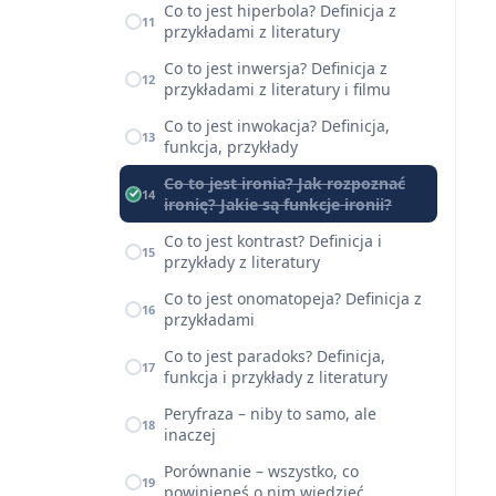
Co to jest hiperbola? Definicja z
11
przykładami z literatury
Co to jest inwersja? Definicja z
12
przykładami z literatury i filmu
Co to jest inwokacja? Definicja,
13
funkcja, przykłady
Co to jest ironia? Jak rozpoznać
14
ironię? Jakie są funkcje ironii?
Co to jest kontrast? Definicja i
15
przykłady z literatury
Co to jest onomatopeja? Definicja z
16
przykładami
Co to jest paradoks? Definicja,
17
funkcja i przykłady z literatury
Peryfraza – niby to samo, ale
18
inaczej
Porównanie – wszystko, co
19
powinieneś o nim wiedzieć