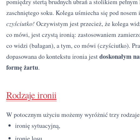
pomiędzy stertą brudnych ubrań a stolikiem pełnym
zaschniętego soku. Kolega uśmiecha się pod nosem 
czyściutko!
Oczywistym jest przecież, że kolega widzi
co mówi, jest czystą ironią: zastosowaniem zamier
co widzi (bałagan), a tym, co mówi (czyściutko). P
doskonałym na
dopasowana do kontekstu ironia jest
formę żartu
.
Rodzaje ironii
W potocznym użyciu możemy wyróżnić trzy rodzaje 
ironię sytuacyjną,
ironie losu,