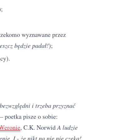
);
;
ą rzekomo wyznawane przez
deszcz będzie padał!
);
cy).
 bezwzględni i trzeba przyznać
– poetka pisze o sobie:
Weronie
, C.K. Norwid
A ludzie
nie, I - że nikt na nie nie czeka!