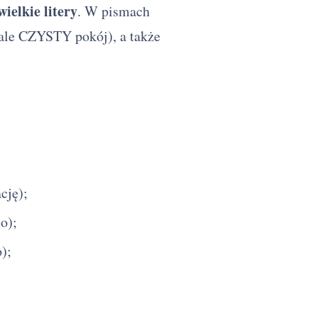
wielkie litery
. W pismach
: ale CZYSTY pokój), a także
cję);
o);
);