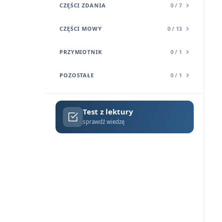
CZĘŚCI ZDANIA
0 / 7
CZĘŚCI MOWY
0 / 13
PRZYMIOTNIK
0 / 1
POZOSTAŁE
0 / 1
Test z lektury
sprawdź wiedzę