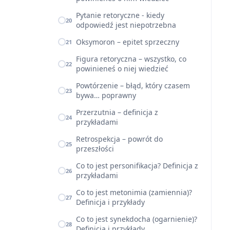
Pytanie retoryczne - kiedy
20
odpowiedź jest niepotrzebna
Oksymoron – epitet sprzeczny
21
Figura retoryczna – wszystko, co
22
powinieneś o niej wiedzieć
Powtórzenie – błąd, który czasem
23
bywa… poprawny
Przerzutnia – definicja z
24
przykładami
Retrospekcja – powrót do
25
przeszłości
Co to jest personifikacja? Definicja z
26
przykładami
Co to jest metonimia (zamiennia)?
27
Definicja i przykłady
Co to jest synekdocha (ogarnienie)?
28
Definicja i przykłady