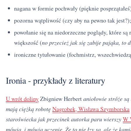
nagana w formie pochwały (pięknie posprzątałeś
pozorna wątpliwość (czy aby na pewno tak jest?)
powołanie się na niedorzeczne poglądy, które s
większość (
no przecież jak się zabije pająka, to 
ironiczne tytułowanie (fochmistrz, wszechwiedzą
Ironia - przykłady z literatury
U wrót doliny
Zbigniew Herbert
aniołowie stróże są
mają ciężką robotę
Nagrobek, Wisława Szymborska
staroświecka jak przecinek autorka paru wierszy
W 
mówią, i mówią uczenie, Że to nie łzy są, ale że kamie