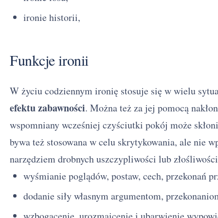
ironie historii,
Funkcje ironii
W życiu codziennym ironię stosuje się w wielu sytu
efektu zabawności
. Można też za jej pomocą nakłon
wspomniany wcześniej czyściutki pokój może skłonić
bywa też stosowana w celu skrytykowania, ale nie wp
narzędziem drobnych uszczypliwości lub złośliwości.
wyśmianie poglądów, postaw, cech, przekonań pr
dodanie siły własnym argumentom, przekonanio
wzbogacenie, urozmaicenie i ubarwienie wypowi