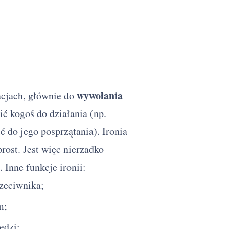
wywołania
acjach, głównie do
ić kogoś do działania (np.
 do jego posprzątania). Ironia
rost. Jest więc nierzadko
 Inne funkcje ironii:
zeciwnika;
m;
edzi;