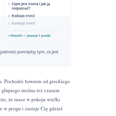
Czym jest ironia i jak ją
rozpoznać?
Rodzaje ironii
Funkcje ironii
Jak skonstruować ironię?
Rozwiń — jeszcze 1 punkt
Ironia - przykłady z literatury
godności pomiędzy tym, co jest
na. Pochodzi bowiem od greckiego
a głupiego można też czasem
obie, że masz w pokoju wielki
e w progu i zastaje Cię gdzieś