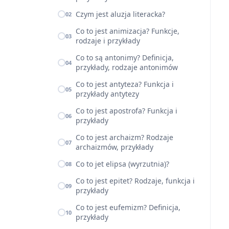
Czym jest aluzja literacka?
02
Co to jest animizacja? Funkcje,
03
rodzaje i przykłady
Co to są antonimy? Definicja,
04
przykłady, rodzaje antonimów
Co to jest antyteza? Funkcja i
05
przykłady antytezy
Co to jest apostrofa? Funkcja i
06
przykłady
Co to jest archaizm? Rodzaje
07
archaizmów, przykłady
Co to jet elipsa (wyrzutnia)?
08
Co to jest epitet? Rodzaje, funkcja i
09
przykłady
Co to jest eufemizm? Definicja,
10
przykłady