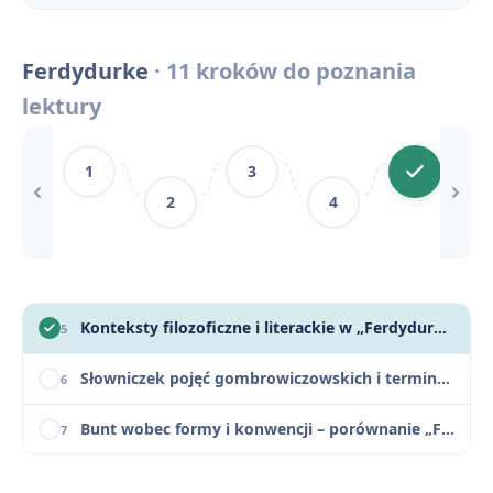
Ferdydurke - cytaty
10
Ferdydurke
· 11 kroków do poznania
Ferdydurke - konteksty
11
lektury
Ferdydurke - streszczenie krótkie i szczegółowe
1
1
3
Ferdydurke - bohaterowie
2
2
4
Plan wydarzeń - Ferdydurke
3
Geneza utworu – jak i dlaczego powstała „Ferdydurke”?
4
Konteksty filozoficzne i literackie w „Ferdydurke”
5
Słowniczek pojęć gombrowiczowskich i terminów literackich
6
Bunt wobec formy i konwencji – porównanie „Ferdydurke” Gombrowicza i „Tanga” Mrożka
7
„Ferdydurke” na maturze – zestaw pytań jawnych i zagadnień z omówieniem
8