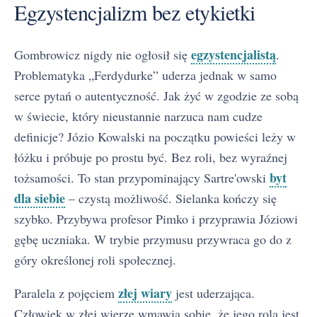
Egzystencjalizm bez etykietki
egzystencjalistą
Gombrowicz nigdy nie ogłosił się
.
Problematyka „Ferdydurke” uderza jednak w samo
serce pytań o autentyczność. Jak żyć w zgodzie ze sobą
w świecie, który nieustannie narzuca nam cudze
definicje? Józio Kowalski na początku powieści leży w
łóżku i próbuje po prostu być. Bez roli, bez wyraźnej
byt
tożsamości. To stan przypominający Sartre'owski
dla siebie
– czystą możliwość. Sielanka kończy się
szybko. Przybywa profesor Pimko i przyprawia Józiowi
gębę uczniaka. W trybie przymusu przywraca go do z
góry określonej roli społecznej.
złej wiary
Paralela z pojęciem
jest uderzająca.
Człowiek w złej wierze wmawia sobie, że jego rola jest