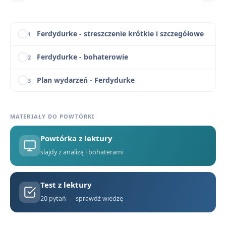
Ferdydurke - konteksty
11
Ferdydurke - streszczenie krótkie i szczegółowe
1
Ferdydurke - bohaterowie
2
Plan wydarzeń - Ferdydurke
3
Geneza utworu – jak i dlaczego powstała „Ferdydurke”?
4
MATERIAŁY DO POWTÓRKI
Konteksty filozoficzne i literackie w „Ferdydurke”
5
Powtórka z lektury
Słowniczek pojęć gombrowiczowskich i terminów literackich
6
slajdy z analizą i bohaterami
Bunt wobec formy i konwencji – porównanie „Ferdydurke” Gombrowicza i „Tanga” Mrożka
7
Test z lektury
„Ferdydurke” na maturze – zestaw pytań jawnych i zagadnień z omówieniem
8
20 pytań — sprawdź wiedzę
Czy przed formą można uciec? Rozważania na podstawie „Ferdydurke” Witolda Gombrowicza
9