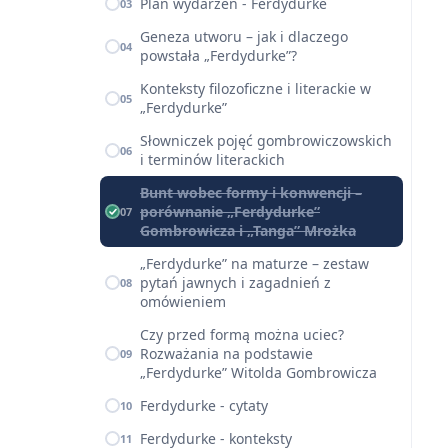
Plan wydarzeń - Ferdydurke
03
Geneza utworu – jak i dlaczego
04
powstała „Ferdydurke”?
Konteksty filozoficzne i literackie w
05
„Ferdydurke”
Słowniczek pojęć gombrowiczowskich
06
i terminów literackich
Bunt wobec formy i konwencji –
porównanie „Ferdydurke”
07
Gombrowicza i „Tanga” Mrożka
„Ferdydurke” na maturze – zestaw
pytań jawnych i zagadnień z
08
omówieniem
Czy przed formą można uciec?
Rozważania na podstawie
09
„Ferdydurke” Witolda Gombrowicza
Ferdydurke - cytaty
10
Ferdydurke - konteksty
11