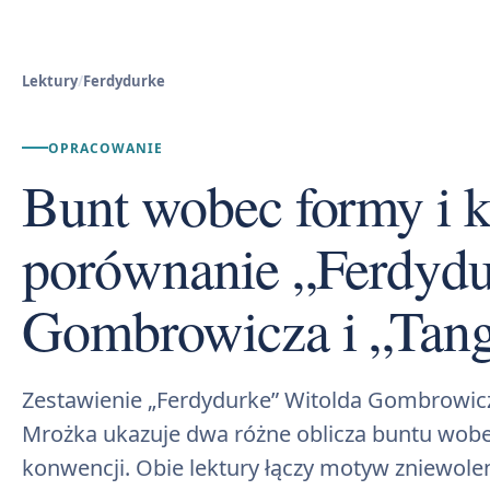
Lektury
/
Ferdydurke
OPRACOWANIE
Bunt wobec formy i k
porównanie „Ferdydu
Gombrowicza i „Tan
Zestawienie „Ferdydurke” Witolda Gombrowicz
Mrożka ukazuje dwa różne oblicza buntu wob
konwencji. Obie lektury łączy motyw zniewole