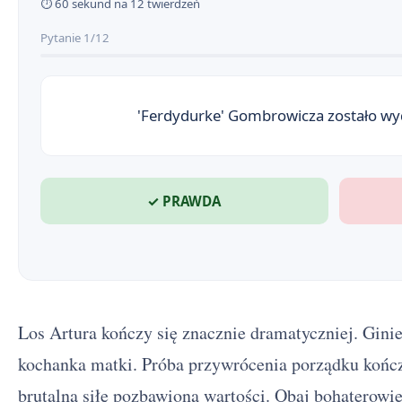
⏱ 60 sekund na 12 twierdzeń
Pytanie 1/12
'Ferdydurke' Gombrowicza zostało wy
✓ PRAWDA
Los Artura kończy się znacznie dramatyczniej. Ginie z ręki Edka, prostackiego
kochanka matki. Próba przywrócenia porządku kończ
brutalną siłę pozbawioną wartości. Obaj bohaterowi