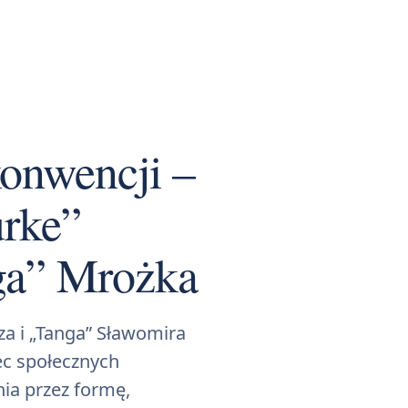
onwencji –
rke”
ga” Mrożka
a i „Tanga” Sławomira
ec społecznych
nia przez formę,