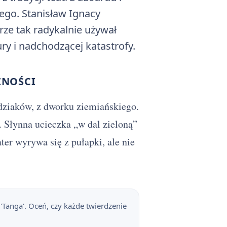
go. Stanisław Ignacy
urze tak radykalnie używał
y i nadchodzącej katastrofy.
ZNOŚCI
odziaków, z dworku ziemiańskiego.
 Słynna ucieczka „w dal zieloną”
ter wyrywa się z pułapki, ale nie
'Tanga'. Oceń, czy każde twierdzenie