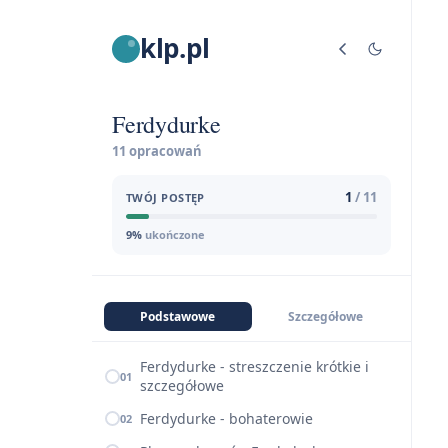
klp.pl
Ferdydurke
11 opracowań
1
/ 11
TWÓJ POSTĘP
9%
ukończone
Podstawowe
Szczegółowe
Ferdydurke - streszczenie krótkie i
01
szczegółowe
Ferdydurke - bohaterowie
02