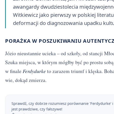
awangardy dwudziestolecia międzywojenne
Witkiewicz jako pierwszy w polskiej literat
deformacji do diagnozowania upadku kultur
PORAŻKA W POSZUKIWANIU AUTENTYC
Józio nieustannie ucieka – od szkoły, od stancji Mł
Szuka miejsca, w którym mógłby być po prostu sobą.
w finale
Ferdydurke
to zarazem triumf i klęska. Boha
wie, dokąd zmierza.
Sprawdź, czy dobrze rozumiesz porównanie 'Ferdydurke' i 
jest prawdziwe, czy fałszywe!