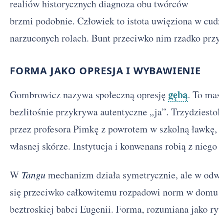
realiów historycznych diagnoza obu twórców
brzmi podobnie. Człowiek to istota uwięziona w cud
narzuconych rolach. Bunt przeciwko nim rzadko prz
FORMA JAKO OPRESJA I WYBAWIENIE
gębą
Gombrowicz nazywa społeczną opresję
. To ma
bezlitośnie przykrywa autentyczne „ja”. Trzydziesto
przez profesora Pimkę z powrotem w szkolną ławkę
własnej skórze. Instytucja i konwenans robią z niego
W
Tangu
mechanizm działa symetrycznie, ale w od
się przeciwko całkowitemu rozpadowi norm w domu 
beztroskiej babci Eugenii. Forma, rozumiana jako ryt