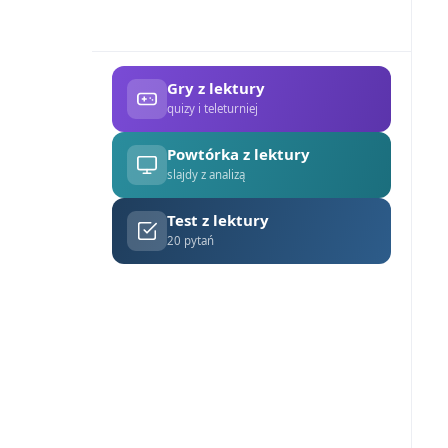
Gry z lektury
quizy i teleturniej
Powtórka z lektury
slajdy z analizą
Test z lektury
20 pytań