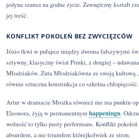
jedyna szansa na godne życie. Zewnętrzny kształt r
jej treść.
KONFLIKT POKOLEŃ BEZ ZWYCIĘZCÓW
Józio tkwi w pułapce między dwoma fałszywymi świa
sztywny, klasyczny świat Pimki, z drugiej – udawan
Młodziaków. Zuta Młodziakówna ze swoją kultową 
równie sztuczna konstrukcja co szkolna chłopięcość.
Artur w dramacie Mrożka również nie ma punktu opar
happeningu
Eleonora, żyją w permanentnym
. Odrzu
wolność to tylko pusty performans. Konflikt pokoleń
absurdem, a nie triumfem którejkolwiek ze stron.