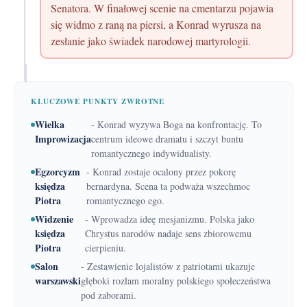
Senatora. W finałowej scenie na cmentarzu pojawia
się widmo z raną na piersi, a Konrad wyrusza na
zesłanie jako świadek narodowej martyrologii.
KLUCZOWE PUNKTY ZWROTNE
Wielka
- Konrad wyzywa Boga na konfrontację. To
Improwizacja
centrum ideowe dramatu i szczyt buntu
romantycznego indywidualisty.
Egzorcyzm
- Konrad zostaje ocalony przez pokorę
księdza
bernardyna. Scena ta podważa wszechmoc
Piotra
romantycznego ego.
Widzenie
- Wprowadza ideę mesjanizmu. Polska jako
księdza
Chrystus narodów nadaje sens zbiorowemu
Piotra
cierpieniu.
Salon
- Zestawienie lojalistów z patriotami ukazuje
warszawski
głęboki rozłam moralny polskiego społeczeństwa
pod zaborami.