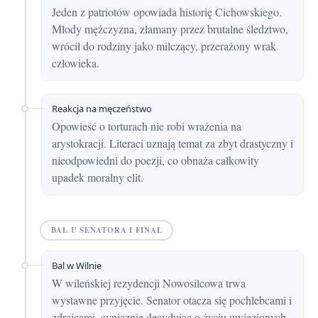
Jeden z patriotów opowiada historię Cichowskiego.
Młody mężczyzna, złamany przez brutalne śledztwo,
wrócił do rodziny jako milczący, przerażony wrak
człowieka.
Reakcja na męczeństwo
Opowieść o torturach nie robi wrażenia na
arystokracji. Literaci uznają temat za zbyt drastyczny i
nieodpowiedni do poezji, co obnaża całkowity
upadek moralny elit.
BAL U SENATORA I FINAŁ
Bal w Wilnie
W wileńskiej rezydencji Nowosilcowa trwa
wystawne przyjęcie. Senator otacza się pochlebcami i
zdrajcami, cynicznie decydując o życiu uwięzionych