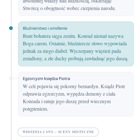
absolutnej władzy nad ludzkością, oskarżając
Stwórcę o obojętność wobec cierpienia narodu.
Bluźnierstwo i omdlenie
Bunt bohatera sięga zenitu. Konrad niemal nazywa
Boga carem. Ostatnie, bluźniercze słowo wypowiada
jednak za niego diabeł. Wyczerpany więzień pada
zemdlony, a złe duchy próbują zawładnąć jego duszą.
Egzorcyzm księdza Piotra
W celi pojawia się pokorny bernardyn. Ksiądz Piotr
odprawia egzorcyzm, wypędza demony z ciała
Konrada i ratuje jego duszę przed wiecznym
potępieniem.
WIDZENIA I SNY – SCENY MISTYCZNE