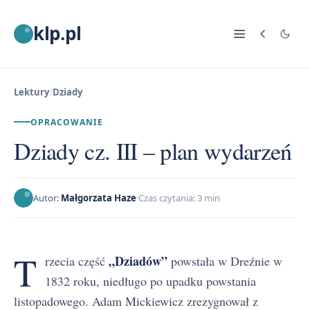
klp.pl
Lektury
/
Dziady
OPRACOWANIE
Dziady cz. III – plan wydarzeń
Autor:
Małgorzata Haze
Czas czytania: 3 min
T
„Dziadów”
rzecia część
powstała w Dreźnie w
1832 roku, niedługo po upadku powstania
listopadowego. Adam Mickiewicz zrezygnował z