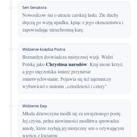
Sen Senatora
Nowosilcow śni o utracie carskiej łaski. Złe duchy
dręczą go wizją upadku, kpiąc z jego okrucieństwa i
zapowiadając nieuchronną karę.
Widzenie księdza Piotra
Bernardyn doświadcza mistycznej wizji. Widzi
Chrystusa narodów
Polskę jako
. Kraj niesie krzyż,
a jego męczeńska śmierć przyniesie
zmartwychwstanie. Pojawia się też tajemniczy
wybawiciel o imieniu „czterdzieści i cztery”.
Widzenie Ewy
Młoda dziewczyna modli się za uwięzionego poetę.
Jej czysta, pełna niewinności modlitwa sprowadza
anioły, które zsyłają jej mistyczny sen o ożywającym
wieńcu z kwiatów.