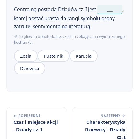
Centralną postacią Dziadów cz. I jest
___
,
której postać urasta do rangi symbolu osoby
zatrutej sentymentalną literaturą.
💡 To główna bohaterka tej części, czekająca na wymarzonego
kochanka.
Zosia
Pustelnik
Karusia
Dziewica
← POPRZEDNI
NASTĘPNY →
Czas i miejsce akcji
Charakterystyka
- Dziady cz. I
Dziewicy - Dziady
cz. I