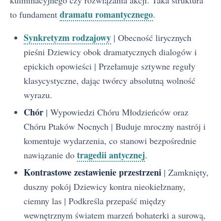
dramatu romantycznego
to fundament
.
Synkretyzm rodzajowy
| Obecność lirycznych
pieśni Dziewicy obok dramatycznych dialogów i
epickich opowieści | Przełamuje sztywne reguły
klasycystyczne, dając twórcy absolutną wolność
wyrazu.
Chór
| Wypowiedzi Chóru Młodzieńców oraz
Chóru Ptaków Nocnych | Buduje mroczny nastrój i
komentuje wydarzenia, co stanowi bezpośrednie
tragedii antycznej
nawiązanie do
.
Kontrastowe zestawienie przestrzeni
| Zamknięty,
duszny pokój Dziewicy kontra nieokiełznany,
ciemny las | Podkreśla przepaść między
wewnętrznym światem marzeń bohaterki a surową,