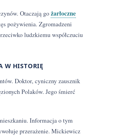
żarłoczne
 czynów. Otaczają go
 kęs pożywienia. Zgromadzeni
przeciwko ludzkiemu współczuciu
A W HISTORIĘ
antów. Doktor, cyniczny zausznik
ięzionych Polaków. Jego śmierć
mieszkaniu. Informacja o tym
ywołuje przerażenie. Mickiewicz