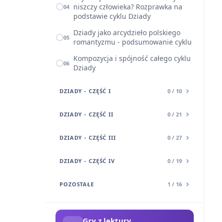
niszczy człowieka? Rozprawka na
04
podstawie cyklu Dziady
Dziady jako arcydzieło polskiego
05
romantyzmu - podsumowanie cyklu
Kompozycja i spójność całego cyklu
06
Dziady
DZIADY - CZĘŚĆ I
0 / 10
DZIADY - CZĘŚĆ II
0 / 21
DZIADY - CZĘŚĆ III
0 / 27
DZIADY - CZĘŚĆ IV
0 / 19
POZOSTAŁE
1 / 16
Gry z lektury