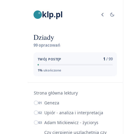
klp.pl
Dziady
99 opracowań
1
/ 99
TWÓJ POSTĘP
1%
ukończone
Strona główna lektury
Geneza
01
Upiór - analiza i interpretacja
02
Adam Mickiewicz - życiorys
03
Czy cierpienie uszlachetnia czy