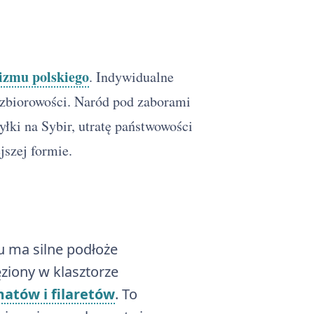
izmu polskiego
. Indywidualne
j zbiorowości. Naród pod zaborami
yłki na Sybir, utratę państwowości
jszej formie.
 ma silne podłoże
ziony w klasztorze
matów i filaretów
. To