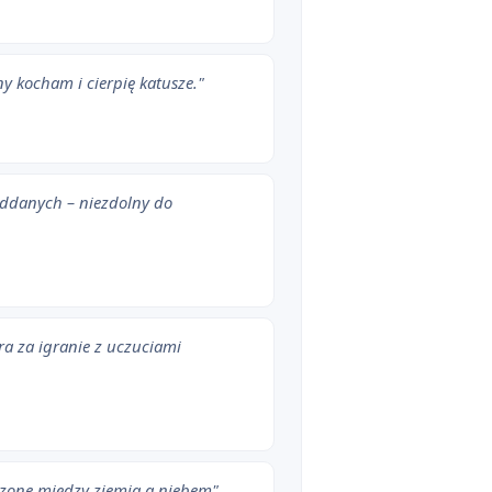
ny kocham i cierpię katusze."
oddanych – niezdolny do
ra za igranie z uczuciami
szone między ziemią a niebem"