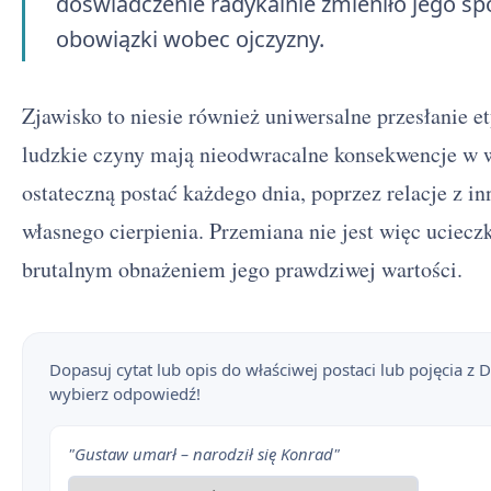
doświadczenie radykalnie zmieniło jego spo
obowiązki wobec ojczyzny.
Zjawisko to niesie również uniwersalne przesłanie e
ludzkie czyny mają nieodwracalne konsekwencje w w
ostateczną postać każdego dnia, poprzez relacje z i
własnego cierpienia. Przemiana nie jest więc uciecz
brutalnym obnażeniem jego prawdziwej wartości.
Dopasuj cytat lub opis do właściwej postaci lub pojęcia z 
wybierz odpowiedź!
"Gustaw umarł – narodził się Konrad"