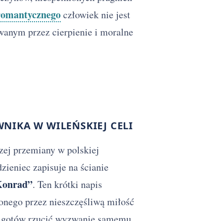
romantycznego
człowiek nie jest
owanym przez cierpienie i moralne
NIKA W WILEŃSKIEJ CELI
zej przemiany w polskiej
zieniec zapisuje na ścianie
 Konrad”
. Ten krótki napis
onego przez nieszczęśliwą miłość
, gotów rzucić wyzwanie samemu