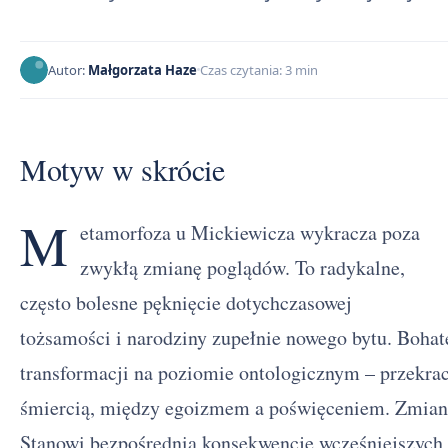
Autor:
Małgorzata Haze
Czas czytania: 3 min
Motyw w skrócie
M
etamorfoza u Mickiewicza wykracza poza
zwykłą zmianę poglądów. To radykalne,
często bolesne pęknięcie dotychczasowej
tożsamości i narodziny zupełnie nowego bytu. Boha
transformacji na poziomie ontologicznym – przekra
śmiercią, między egoizmem a poświęceniem. Zmiana 
Stanowi bezpośrednią konsekwencję wcześniejszych 