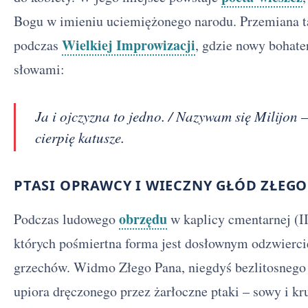
Bogu w imieniu uciemiężonego narodu. Przemiana ta
Wielkiej Improwizacji
podczas
, gdzie nowy bohate
słowami:
Ja i ojczyzna to jedno. / Nazywam się Milijon 
cierpię katusze.
PTASI OPRAWCY I WIECZNY GŁÓD ZŁEG
obrzędu
Podczas ludowego
w kaplicy cmentarnej (II
których pośmiertna forma jest dosłownym odzwierci
grzechów. Widmo Złego Pana, niegdyś bezlitosnego 
upiora dręczonego przez żarłoczne ptaki – sowy i kru