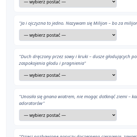
"Ja i ojczyzna to jedno. Nazywam się Milijon – bo za milijo
"Duch dręczony przez sowy i kruki – dusze głodujących p
zaspokojenia głodu i pragnienia"
"Unosiła się gnana wiatrem, nie mogąc dotknąć ziemi – ka
adoratorów"
"Dzieci pozbawione goryczy doczesnego cierpienia, zawie