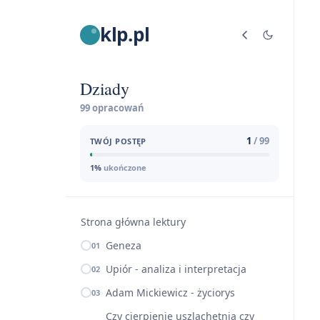
klp.pl
Dziady
99 opracowań
1
/ 99
TWÓJ POSTĘP
1%
ukończone
Strona główna lektury
Geneza
01
Upiór - analiza i interpretacja
02
Adam Mickiewicz - życiorys
03
Czy cierpienie uszlachetnia czy