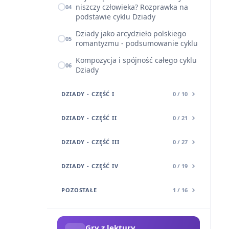
niszczy człowieka? Rozprawka na
04
podstawie cyklu Dziady
Dziady jako arcydzieło polskiego
05
romantyzmu - podsumowanie cyklu
Kompozycja i spójność całego cyklu
06
Dziady
DZIADY - CZĘŚĆ I
0 / 10
DZIADY - CZĘŚĆ II
0 / 21
DZIADY - CZĘŚĆ III
0 / 27
DZIADY - CZĘŚĆ IV
0 / 19
POZOSTAŁE
1 / 16
Gry z lektury