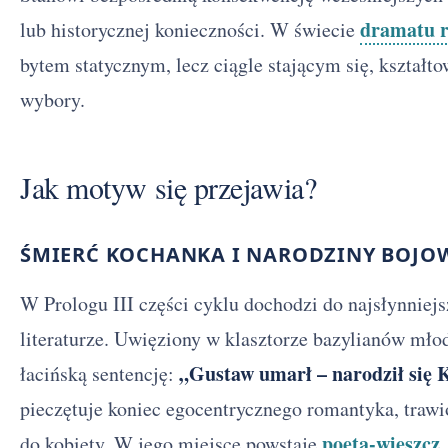
dramatu 
lub historycznej konieczności. W świecie
bytem statycznym, lecz ciągle stającym się, kształt
wybory.
Jak motyw się przejawia?
ŚMIERĆ KOCHANKA I NARODZINY BOJOW
W Prologu III części cyklu dochodzi do najsłynniejs
literaturze. Uwięziony w klasztorze bazylianów młod
„Gustaw umarł – narodził się
łacińską sentencję:
pieczętuje koniec egocentrycznego romantyka, trawi
poeta-wieszcz
do kobiety. W jego miejsce powstaje