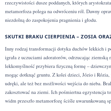
rzeczywistości dusze poddanych, których arystokrat
metamorfoza polega na odwróceniu ról. Dawny oprawc
niezdolną do zaspokojenia pragnienia i głodu.
SKUTKI BRAKU CIERPIENIA – ZOSIA ORAZ
Inny rodzaj transformacji dotyka duchów lekkich i p
igrała z uczuciami adoratorów, odrzucając ziemską m
lekkomyślność przybiera fizyczną formę – dziewczyn
mogąc dotknąć gruntu. Z kolei dzieci, Józio i Rózia,
udręki, ale też bez możliwości wejścia do nieba. Bra
zakosztować na ziemi. Ich pośmiertna egzystencja to
widm przeszło metamorfozę ściśle uwarunkowaną sp