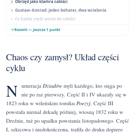
Obrzęd jako klamra całości
Gustaw–Konrad: jeden bohater, dwa wcielenia
Co każda część wnosi do całości
Otwartość jako fundament cyklu
Rozwiń — jeszcze 1 punkt
Chaos czy zamysł? Układ części
cyklu
N
umeracja
Dziadów
myli każdego, kto sięga po
nie po raz pierwszy. Część II i IV ukazały się w
1823 roku w wileńskim tomiku
Poezyj
. Część III
powstała niemal dekadę później, wiosną 1832 roku w
Dreźnie, tuż po upadku powstania listopadowego. Część
I, szkicowa i niedokończona, trafiła do druku dopiero