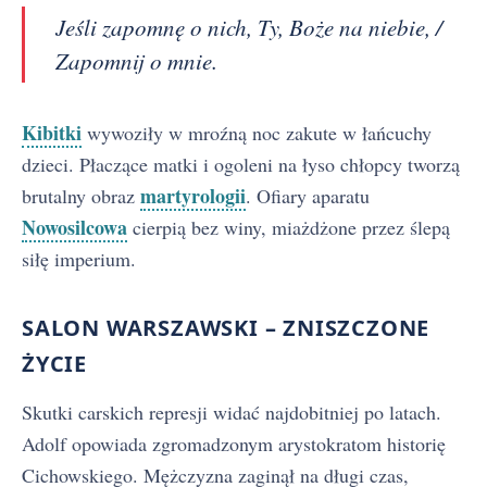
Jeśli zapomnę o nich, Ty, Boże na niebie, /
Zapomnij o mnie.
Kibitki
wywoziły w mroźną noc zakute w łańcuchy
dzieci. Płaczące matki i ogoleni na łyso chłopcy tworzą
martyrologii
brutalny obraz
. Ofiary aparatu
Nowosilcowa
cierpią bez winy, miażdżone przez ślepą
siłę imperium.
SALON WARSZAWSKI – ZNISZCZONE
ŻYCIE
Skutki carskich represji widać najdobitniej po latach.
Adolf opowiada zgromadzonym arystokratom historię
Cichowskiego. Mężczyzna zaginął na długi czas,