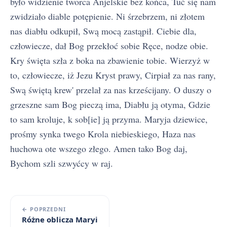
było widzienie tworca Anjelskie bez końca, Tuć się nam
zwidziało diable potępienie. Ni śrzebrzem, ni złotem
nas diabłu odkupił, Swą mocą zastąpił. Ciebie dla,
człowiecze, dał Bog przekłoć sobie Ręce, nodze obie.
Kry święta szła z boka na zbawienie tobie. Wierzyż w
to, człowiecze, iż Jezu Kryst prawy, Cirpiał za nas rany,
Swą świętą krew' przelał za nas krześcijany. O duszy o
grzeszne sam Bog pieczą ima, Diabłu ją otyma, Gdzie
to sam kroluje, k sob[ie] ją przyma. Maryja dziewice,
prośmy synka twego Krola niebieskiego, Haza nas
huchowa ote wszego złego. Amen tako Bog daj,
Bychom szli szwyćcy w raj.
← POPRZEDNI
Różne oblicza Maryi