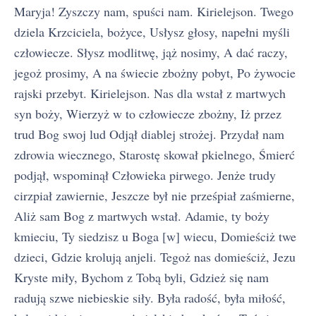
Maryja! Zyszczy nam, spuści nam. Kirielejson. Twego
dziela Krzciciela, bożyce, Usłysz głosy, napełni myśli
człowiecze. Słysz modlitwę, jąż nosimy, A dać raczy,
jegoż prosimy, A na świecie zbożny pobyt, Po żywocie
rajski przebyt. Kirielejson. Nas dla wstał z martwych
syn boży, Wierzyż w to człowiecze zbożny, Iż przez
trud Bog swoj lud Odjął diablej strożej. Przydał nam
zdrowia wiecznego, Starostę skował pkielnego, Śmierć
podjął, wspominął Człowieka pirwego. Jenże trudy
cirzpiał zawiernie, Jeszcze był nie prześpiał zaśmierne,
Aliż sam Bog z martwych wstał. Adamie, ty boży
kmieciu, Ty siedzisz u Boga [w] wiecu, Domieściż twe
dzieci, Gdzie krolują anjeli. Tegoż nas domieściż, Jezu
Kryste miły, Bychom z Tobą byli, Gdzież się nam
radują szwe niebieskie siły. Była radość, była miłość,