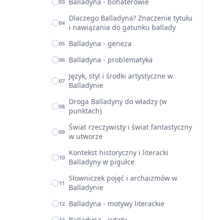
Balladyna - bohaterowie
03
Dlaczego Balladyna? Znaczenie tytułu
04
i nawiązania do gatunku ballady
Balladyna - geneza
05
Balladyna - problematyka
06
Język, styl i środki artystyczne w
07
Balladynie
Droga Balladyny do władzy (w
08
punktach)
Świat rzeczywisty i świat fantastyczny
09
w utworze
Kontekst historyczny i literacki
10
Balladyny w pigułce
Słowniczek pojęć i archaizmów w
11
Balladynie
Balladyna - motywy literackie
12
Balladyna - cytaty
13