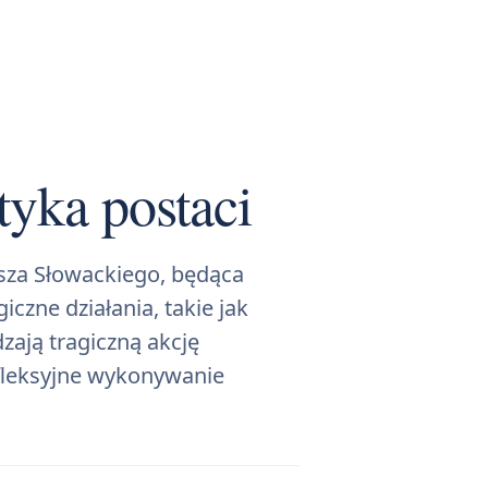
tyka postaci
usza Słowackiego, będąca
zne działania, takie jak
zają tragiczną akcję
efleksyjne wykonywanie