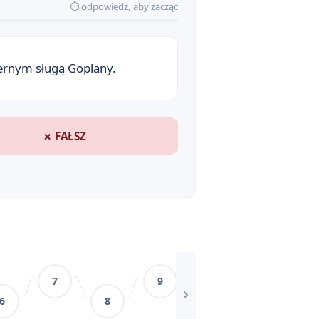
⏱ odpowiedz, aby zacząć
 gatunku ballady
iernym sługą Goplany.
✗ FAŁSZ
7
9
11
6
8
10
1