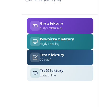
Gry z lektury
quizy i teleturniej
Powtórka z lektury
slajdy z analizą
Test z lektury
20 pytań
Treść lektury
czytaj online