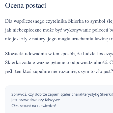
Ocena postaci
Dla współczesnego czytelnika Skierka to symbol śle
jak niebezpieczne może być wykonywanie poleceń b
nie jest zły z natury, jego magia uruchamia lawinę t
Słowacki udowadnia w ten sposób, że ludzki los czę
Skierka zadaje ważne pytanie o odpowiedzialność. C
jeśli ten ktoś zupełnie nie rozumie, czym to zło jest?
Sprawdź, czy dobrze zapamiętałeś charakterystykę Skierki!
Balladyna - streszczenie krótkie i szczegółowe
1
jest prawdziwe czy fałszywe.
⏱ 60 sekund na 12 twierdzeń
Balladyna - plan wydarzeń
2