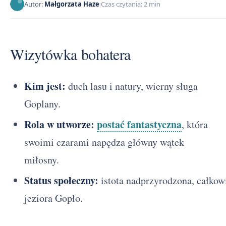
Autor:
Małgorzata Haze
Czas czytania: 2 min
Wizytówka bohatera
Kim jest:
duch lasu i natury, wierny sługa
Goplany.
Rola w utworze:
postać fantastyczna
, która
swoimi czarami napędza główny wątek
miłosny.
Status społeczny:
istota nadprzyrodzona, całkow
jeziora Gopło.