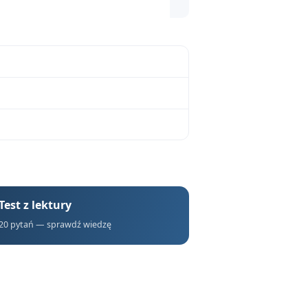
 gatunku ballady
Test z lektury
20 pytań — sprawdź wiedzę