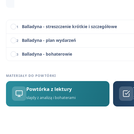
Balladyna - cytaty
13
Balladyna - streszczenie krótkie i szczegółowe
1
Balladyna - plan wydarzeń
2
Balladyna - bohaterowie
3
Dlaczego Balladyna? Znaczenie tytułu i nawiązania do
4
MATERIAŁY DO POWTÓRKI
Balladyna - geneza
5
Powtórka z lektury
Balladyna - problematyka
6
slajdy z analizą i bohaterami
Język, styl i środki artystyczne w Balladynie
7
Droga Balladyny do władzy (w punktach)
8