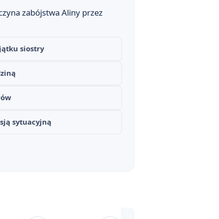
zyna zabójstwa Aliny przez
ątku siostry
 gatunku ballady
dziną
rów
sją sytuacyjną