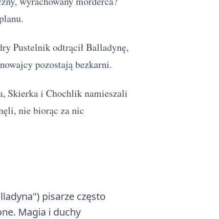
iczny, wyrachowany morderca?
planu.
ry Pustelnik odtrącił Balladynę,
nowajcy pozostają bezkarni.
a, Skierka i Chochlik namieszali
li, nie biorąc za nic
ladyna") pisarze często
ne. Magia i duchy