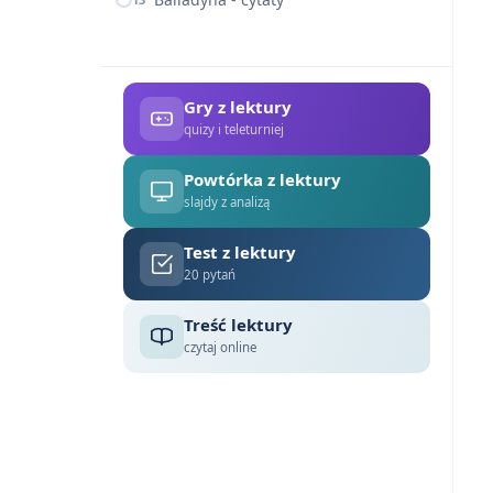
Gry z lektury
quizy i teleturniej
Powtórka z lektury
slajdy z analizą
Test z lektury
20 pytań
Treść lektury
czytaj online