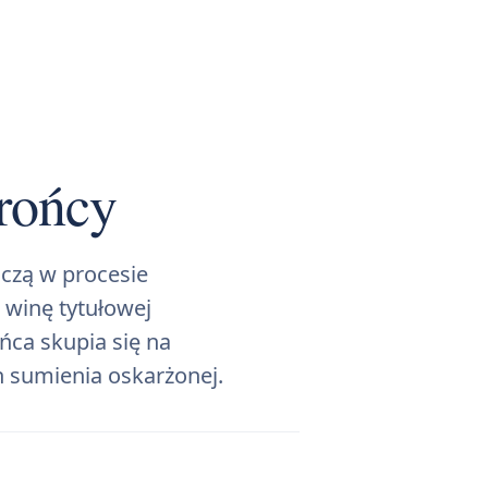
rońcy
czą w procesie
 winę tytułowej
ńca skupia się na
h sumienia oskarżonej.