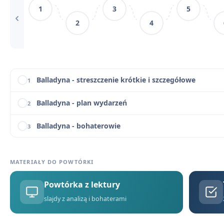
1
3
5
Słowniczek pojęć i archaizmów w Balladynie
11
2
4
Balladyna - motywy literackie
12
Balladyna - cytaty
13
Balladyna - streszczenie krótkie i szczegółowe
1
Balladyna - plan wydarzeń
2
Balladyna - bohaterowie
3
Dlaczego Balladyna? Znaczenie tytułu i nawiązania do
4
MATERIAŁY DO POWTÓRKI
Balladyna - geneza
5
Powtórka z lektury
Balladyna - problematyka
6
slajdy z analizą i bohaterami
Język, styl i środki artystyczne w Balladynie
7