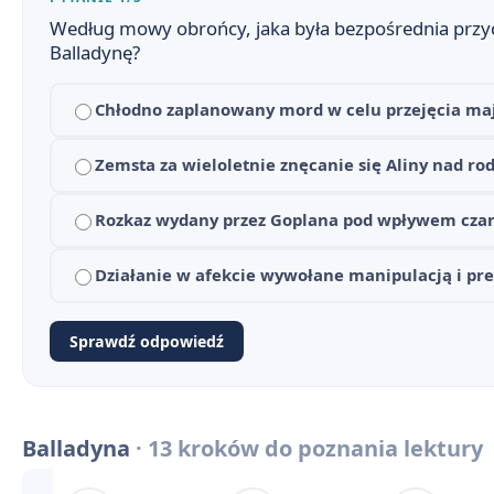
Balladyna - streszczenie krótkie i szczegółowe
1
Według mowy obrońcy, jaka była bezpośrednia przyc
Balladynę?
Balladyna - plan wydarzeń
2
Chłodno zaplanowany mord w celu przejęcia maj
Balladyna - bohaterowie
3
Dlaczego Balladyna? Znaczenie tytułu i nawiązania do
Zemsta za wieloletnie znęcanie się Aliny nad ro
4
Balladyna - geneza
5
Rozkaz wydany przez Goplana pod wpływem cza
Balladyna - problematyka
6
Działanie w afekcie wywołane manipulacją i pre
Język, styl i środki artystyczne w Balladynie
7
Sprawdź odpowiedź
Droga Balladyny do władzy (w punktach)
8
Świat rzeczywisty i świat fantastyczny w utworze
9
Balladyna
· 13 kroków do poznania lektury
Kontekst historyczny i literacki Balladyny w pigułce
10