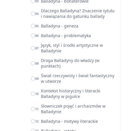
Balladyna - bohaterowie
03
Dlaczego Balladyna? Znaczenie tytułu
04
i nawiązania do gatunku ballady
Balladyna - geneza
05
Balladyna - problematyka
06
Język, styl i środki artystyczne w
07
Balladynie
Droga Balladyny do władzy (w
08
punktach)
Świat rzeczywisty i świat fantastyczny
09
w utworze
Kontekst historyczny i literacki
10
Balladyny w pigułce
Słowniczek pojęć i archaizmów w
11
Balladynie
Balladyna - motywy literackie
12
Balladyna - cytaty
13