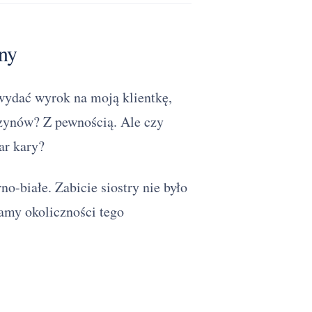
ny
 wydać wyrok na moją klientkę,
czynów? Z pewnością. Ale czy
ar kary?
no-białe. Zabicie siostry nie było
my okoliczności tego