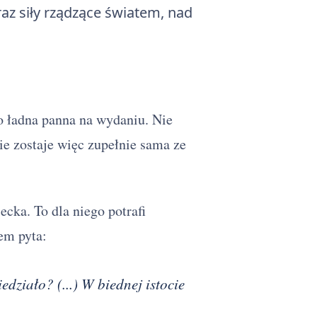
az siły rządzące światem, nad
ko ładna panna na wydaniu. Nie
ie zostaje więc zupełnie sama ze
cka. To dla niego potrafi
iem pyta:
działo? (...) W biednej istocie