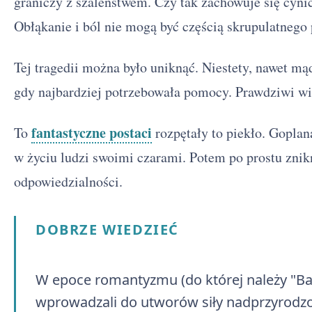
graniczy z szaleństwem. Czy tak zachowuje się cyn
Obłąkanie i ból nie mogą być częścią skrupulatnego 
Tej tragedii można było uniknąć. Niestety, nawet mąd
gdy najbardziej potrzebowała pomocy. Prawdziwi wi
fantastyczne postaci
To
rozpętały to piekło. Goplan
w życiu ludzi swoimi czarami. Potem po prostu zniknę
odpowiedzialności.
DOBRZE WIEDZIEĆ
W epoce romantyzmu (do której należy "Bal
wprowadzali do utworów siły nadprzyrodzo