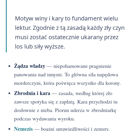
Motyw winy i kary to fundament wielu
lektur. Zgodnie z tą zasadą każdy zły czyn
musi zostać ostatecznie ukarany przez
los lub siły wyższe.
Żądza władzy
— niepohamowane pragnienie
panowania nad innymi. To główna siła napędowa
Balladyna - streszczenie krótkie i szczegółowe
1
morderczyni, która poświęca wszystko dla korony.
Balladyna - plan wydarzeń
2
Zbrodnia i kara
— zasada, według której zło
zawsze spotyka się z zapłatą. Kara przychodzi tu
Balladyna - bohaterowie
3
dosłownie z nieba. Piorun uderza w zbrodniarkę
Dlaczego Balladyna? Znaczenie tytułu i nawiązania do gatunku ballady
podczas wydawania wyroku.
4
Nemezis
— bogini sprawiedliwości i zemsty.
Balladyna - geneza
5