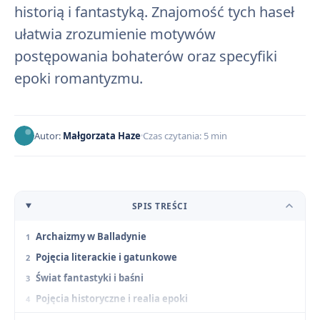
historią i fantastyką. Znajomość tych haseł
ułatwia zrozumienie motywów
postępowania bohaterów oraz specyfiki
epoki romantyzmu.
Autor:
Małgorzata Haze
Czas czytania: 5 min
SPIS TREŚCI
Archaizmy w Balladynie
Pojęcia literackie i gatunkowe
Świat fantastyki i baśni
Pojęcia historyczne i realia epoki
Pojęcia filozoficzne i moralne