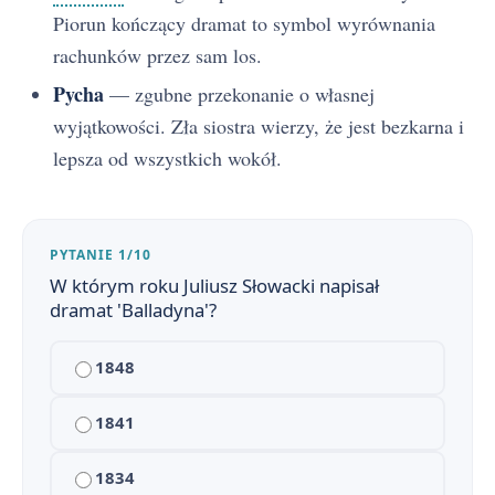
Piorun kończący dramat to symbol wyrównania
Balladyna - problematyka
rachunków przez sam los.
6
Pycha
— zgubne przekonanie o własnej
Język, styl i środki artystyczne w Balladynie
7
wyjątkowości. Zła siostra wierzy, że jest bezkarna i
Droga Balladyny do władzy (w punktach)
8
lepsza od wszystkich wokół.
Świat rzeczywisty i świat fantastyczny w utworze
9
Kontekst historyczny i literacki Balladyny w pigułce
PYTANIE 1/10
10
W którym roku Juliusz Słowacki napisał
Słowniczek pojęć i archaizmów w Balladynie
11
dramat 'Balladyna'?
Balladyna - motywy literackie
12
1848
Balladyna - cytaty
13
1841
Balladyna - streszczenie krótkie i szczegółowe
1
1834