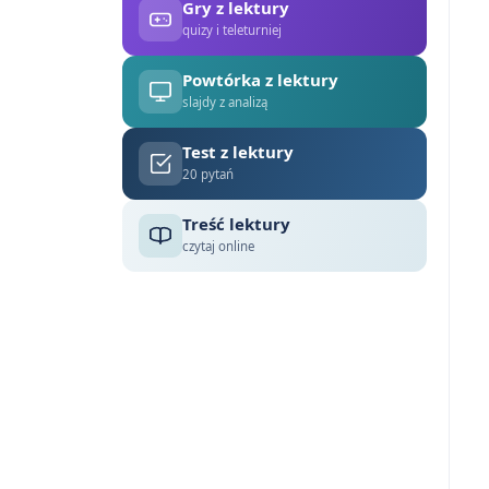
Gry z lektury
quizy i teleturniej
Powtórka z lektury
slajdy z analizą
Test z lektury
20 pytań
Treść lektury
czytaj online