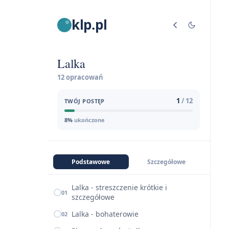
klp.pl
Lalka
12 opracowań
1
/ 12
TWÓJ POSTĘP
8%
ukończone
Podstawowe
Szczegółowe
Lalka - streszczenie krótkie i
01
szczegółowe
Lalka - bohaterowie
02