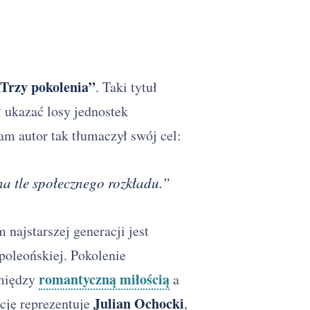
„Trzy pokolenia”
. Taki tytuł
 ukazać losy jednostek
am autor tak tłumaczył swój cel:
 na tle społecznego rozkładu.”
najstarszej generacji jest
poleońskiej. Pokolenie
romantyczną miłością
 między
a
Julian Ochocki
cję reprezentuje
,