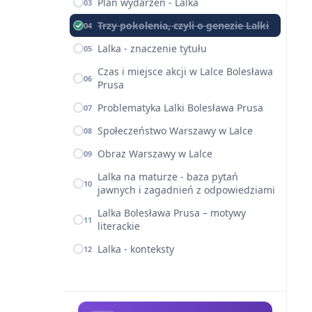
Plan wydarzeń - Lalka
03
Trzy pokolenia, czyli o genezie Lalki
04
Lalka - znaczenie tytułu
05
Czas i miejsce akcji w Lalce Bolesława
06
Prusa
Problematyka Lalki Bolesława Prusa
07
Społeczeństwo Warszawy w Lalce
08
Obraz Warszawy w Lalce
09
Lalka na maturze - baza pytań
10
jawnych i zagadnień z odpowiedziami
Lalka Bolesława Prusa – motywy
11
literackie
Lalka - konteksty
12