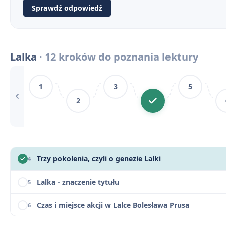
Sprawdź odpowiedź
Lalka na maturze - baza pytań jawnych i zagadnień z
10
Lalka Bolesława Prusa – motywy literackie
11
Lalka
· 12 kroków do poznania lektury
Lalka - konteksty
12
1
3
5
Lalka - streszczenie krótkie i szczegółowe
1
2
Lalka - bohaterowie
2
Plan wydarzeń - Lalka
3
Trzy pokolenia, czyli o genezie Lalki
4
Lalka - znaczenie tytułu
5
Czas i miejsce akcji w Lalce Bolesława Prusa
6