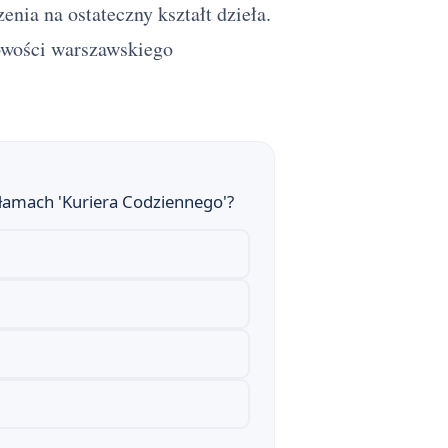
nia na ostateczny kształt dzieła.
owości warszawskiego
a łamach 'Kuriera Codziennego'?