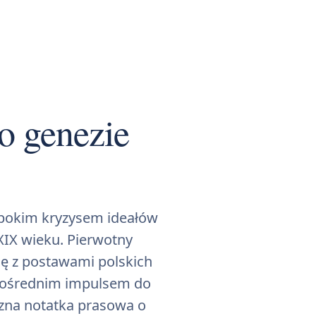
 o genezie
łębokim kryzysem ideałów
XIX wieku. Pierwotny
się z postawami polskich
zpośrednim impulsem do
czna notatka prasowa o