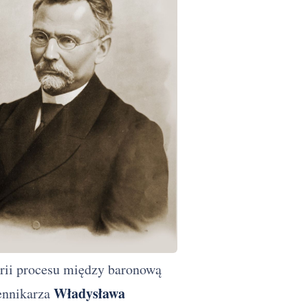
orii procesu między baronową
Władysława
iennikarza