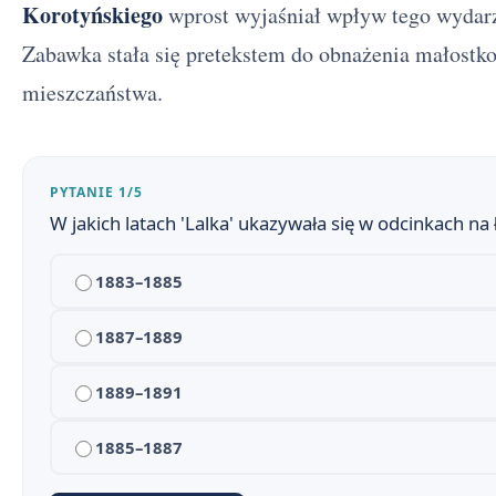
Korotyńskiego
wprost wyjaśniał wpływ tego wydarze
Zabawka stała się pretekstem do obnażenia małostk
Lalka - streszczenie krótkie i szczegółowe
1
mieszczaństwa.
Lalka - bohaterowie
2
Plan wydarzeń - Lalka
3
PYTANIE 1/5
W jakich latach 'Lalka' ukazywała się w odcinkach n
Trzy pokolenia, czyli o genezie Lalki
4
1883–1885
Lalka - znaczenie tytułu
5
Czas i miejsce akcji w Lalce Bolesława Prusa
1887–1889
6
Problematyka Lalki Bolesława Prusa
7
1889–1891
Społeczeństwo Warszawy w Lalce
8
1885–1887
Obraz Warszawy w Lalce
9