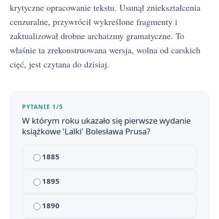
krytyczne opracowanie tekstu. Usunął zniekształcenia
cenzuralne, przywrócił wykreślone fragmenty i
zaktualizował drobne archaizmy gramatyczne. To
właśnie ta zrekonstruowana wersja, wolna od carskich
cięć, jest czytana do dzisiaj.
PYTANIE 1/5
W którym roku ukazało się pierwsze wydanie
książkowe 'Lalki' Bolesława Prusa?
Lalka - streszczenie krótkie i szczegółowe
1
1885
Lalka - bohaterowie
2
Plan wydarzeń - Lalka
1895
3
Trzy pokolenia, czyli o genezie Lalki
4
1890