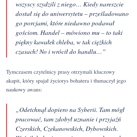
wszyscy szydzili z niego… Kiedy nareszcie
dostał się do uniwersytetu – prześladowano
go porcjami, które niedawno podawał
gościom. Handel – mówiono mu – to taki
piękny kawałek chleba, w tak ciężkich
czasach! No i wrócił do handlu…”
Tymczasem czytelnicy prasy otrzymali kluczowy
akapit, który spajał życiorys bohatera i tłumaczył jego
naukowy awans:
„Odetchnął dopiero na Syberii. Tam mógł
pracować, tam zdobył uznanie i przyjaźń
Czerskich, Czekanowskich, Dybowskich.