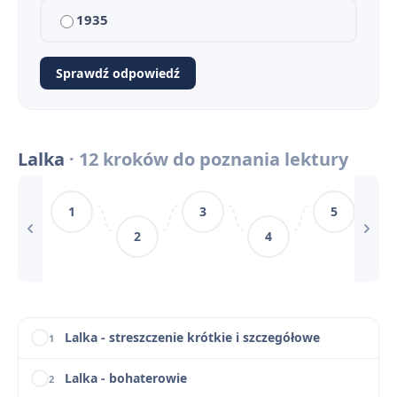
Lalka - znaczenie tytułu
5
1935
Czas i miejsce akcji w Lalce Bolesława Prusa
6
Sprawdź odpowiedź
Problematyka Lalki Bolesława Prusa
7
Społeczeństwo Warszawy w Lalce
8
Lalka
· 12 kroków do poznania lektury
Obraz Warszawy w Lalce
9
1
3
5
Lalka na maturze - baza pytań jawnych i zagadnień z odpowiedziami
10
2
4
Lalka Bolesława Prusa – motywy literackie
11
Lalka - konteksty
12
Lalka - streszczenie krótkie i szczegółowe
1
Lalka - bohaterowie
2