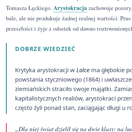
Arystokracja
Tomasza Łęckiego.
zachowuje pozory,
bale, ale nie produkuje żadnej realnej wartości. Prus
przeszłości i żyje z odsetek od dawno roztrwoniony
DOBRZE WIEDZIEĆ
Krytyka arystokracji w
Lalce
ma głębokie po
powstania styczniowego (1864) i uwłaszcz
ziemiańskich straciło swoje majątki. Zami
kapitalistycznych realiów, arystokraci przen
często żyli ponad stan, zaciągając długi u r
„Dla niej świat dzielił się na dwie klasy: na lu