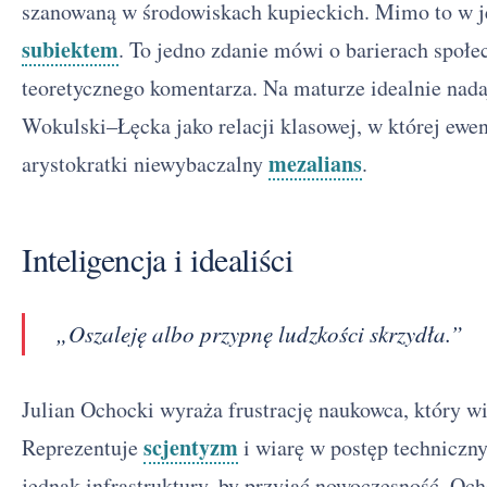
szanowaną w środowiskach kupieckich. Mimo to w je
subiektem
. To jedno zdanie mówi o barierach społe
teoretycznego komentarza. Na maturze idealnie nadaj
Wokulski–Łęcka jako relacji klasowej, w której ewen
mezalians
arystokratki niewybaczalny
.
Inteligencja i idealiści
„Oszaleję albo przypnę ludzkości skrzydła.”
Julian Ochocki wyraża frustrację naukowca, który wid
scjentyzm
Reprezentuje
i wiarę w postęp techniczn
jednak infrastruktury, by przyjąć nowoczesność. Oc