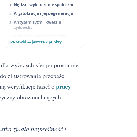
Nędza i wykluczenie społeczne
Arystokracja i jej degeneracja
Antysemityzm i kwestia
żydowska
Rola pieniądza i kapitalizm
Rozwiń — jeszcze 2 punkty
Pogarda stanowa i bariery
klasowe
Inteligencja i idealiści
 dla wyższych sfer po prostu nie
do zilustrowania przepaści
pracy
ną weryfikację haseł o
fizyczny obraz cuchnących
ystko zjadła bezmyślność i