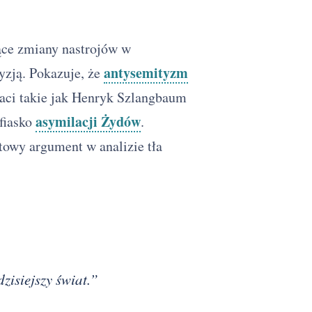
ące zmiany nastrojów w
antysemityzm
cyzją. Pokazuje, że
taci takie jak Henryk Szlangbaum
asymilacji Żydów
fiasko
.
towy argument w analizie tła
dzisiejszy świat.”