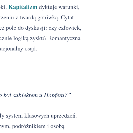
Kapitalizm
oki.
dyktuje warunki,
rzeniu z twardą gotówką. Cytat
ż pole do dyskusji: czy człowiek,
ącznie logiką zysku? Romantyczna
racjonalny osąd.
 co był subiektem u Hopfera?”
ały system klasowych uprzedzeń.
ym, podróżnikiem i osobą