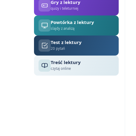
Gry z lektury
quizy i teleturniej
Powtórka z lektury
slajdy z analizą
Test z lektury
20 pytań
Treść lektury
czytaj online