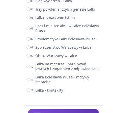
Plan wydarzeń - Lalka
03
Trzy pokolenia, czyli o genezie Lalki
04
Lalka - znaczenie tytułu
05
Czas i miejsce akcji w Lalce Bolesława
06
Prusa
Problematyka Lalki Bolesława Prusa
07
Społeczeństwo Warszawy w Lalce
08
Obraz Warszawy w Lalce
09
Lalka na maturze - baza pytań
10
jawnych i zagadnień z odpowiedziami
Lalka Bolesława Prusa – motywy
11
literackie
Lalka - konteksty
12