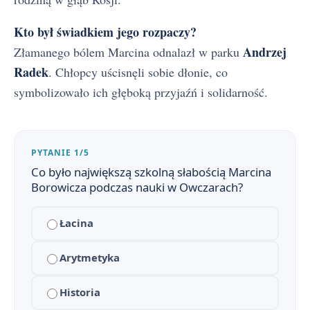
Kto był świadkiem jego rozpaczy?
Andrzej
Złamanego bólem Marcina odnalazł w parku
Radek
. Chłopcy uścisnęli sobie dłonie, co
symbolizowało ich głęboką przyjaźń i solidarność.
PYTANIE 1/5
Co było największą szkolną słabością Marcina
Borowicza podczas nauki w Owczarach?
Łacina
Syzyfowe prace - streszczenie krótkie i szczegółowe
1
Arytmetyka
Plan wydarzeń - Syzyfowe prace
2
Historia