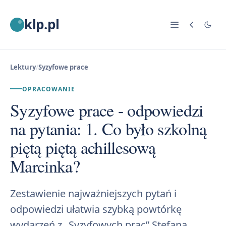
klp.pl
Lektury
/
Syzyfowe prace
OPRACOWANIE
Syzyfowe prace - odpowiedzi
na pytania: 1. Co było szkolną
piętą piętą achillesową
Marcinka?
Zestawienie najważniejszych pytań i
odpowiedzi ułatwia szybką powtórkę
wydarzeń z „Syzyfowych prac” Stefana