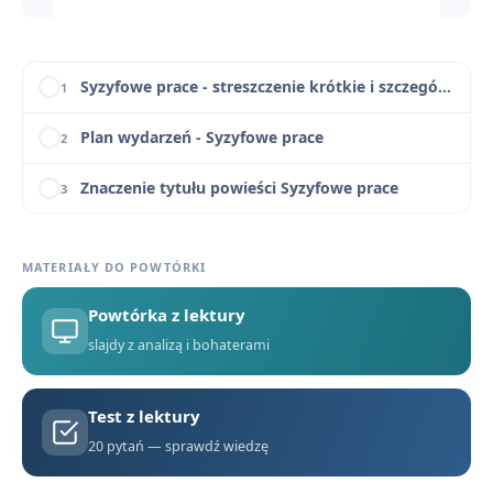
Słowniczek pojęć i realiów historycznych w Syzyfowych pracach
11
Syzyfowe prace - streszczenie krótkie i szczegółowe
1
Plan wydarzeń - Syzyfowe prace
2
Znaczenie tytułu powieści Syzyfowe prace
3
Geneza powieści
4
MATERIAŁY DO POWTÓRKI
Narracja, język i styl w Syzyfowych pracach
5
Powtórka z lektury
Syzyfowe prace - bohaterowie
6
slajdy z analizą i bohaterami
Czas i miejsce akcji Syzyfowych prac
7
Test z lektury
Metody rusyfikacji na podstawie Syzyfowych prac
8
20 pytań — sprawdź wiedzę
Najważniejsze cytaty z Syzyfowych prac z omówieniem
9