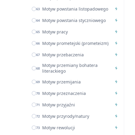
Motyw powstania listopadowego
63
Motyw powstania styczniowego
64
Motyw pracy
65
Motyw prometejski (prometeizm)
66
Motyw przebaczenia
67
Motyw przemiany bohatera
68
literackiego
Motyw przemijania
69
Motyw przeznaczenia
70
Motyw przyjaźni
71
Motyw przyrody/natury
72
Motyw rewolucji
73