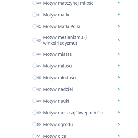
Motyw matczynej miłości
40
Motyw matki
41
Motyw Matki Polki
42
Motyw mesjanizmu (i
43
winkelriedyzmu)
Motyw miasta
44
Motyw miłości
45
Motyw młodości
46
Motyw nadziei
47
Motyw nauki
48
Motyw nieszczęśliwej miłości
49
Motyw ogrodu
50
Motyw ojca
51