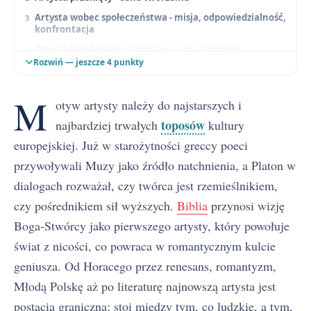
Artysta wobec społeczeństwa - misja, odpowiedzialność,
konfrontacja
Artysta jako kreator i demiurg - moc i granice
tworzenia
Rozwiń — jeszcze 4 punkty
Artysta w konfrontacji z władzą i systemem
M
Artysta ironiczny i zdystansowany - nowoczesność i
otyw artysty należy do najstarszych i
postmodernizm
toposów
najbardziej trwałych
kultury
Konteksty
europejskiej. Już w starożytności greccy poeci
Symbole
przywoływali Muzy jako źródło natchnienia, a Platon w
dialogach rozważał, czy twórca jest rzemieślnikiem,
czy pośrednikiem sił wyższych.
Biblia
przynosi wizję
Boga-Stwórcy jako pierwszego artysty, który powołuje
świat z nicości, co powraca w romantycznym kulcie
geniusza. Od Horacego przez renesans, romantyzm,
Młodą Polskę aż po literaturę najnowszą artysta jest
postacią graniczną: stoi między tym, co ludzkie, a tym,