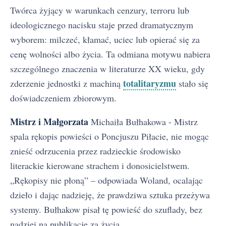
Twórca żyjący w warunkach cenzury, terroru lub
ideologicznego nacisku staje przed dramatycznym
wyborem: milczeć, kłamać, uciec lub opierać się za
cenę wolności albo życia. Ta odmiana motywu nabiera
szczególnego znaczenia w literaturze XX wieku, gdy
totalitaryzmu
zderzenie jednostki z machiną
stało się
doświadczeniem zbiorowym.
Mistrz i Małgorzata
Michaiła Bułhakowa - Mistrz
spala rękopis powieści o Poncjuszu Piłacie, nie mogąc
znieść odrzucenia przez radzieckie środowisko
literackie kierowane strachem i donosicielstwem.
„Rękopisy nie płoną” – odpowiada Woland, ocalając
dzieło i dając nadzieję, że prawdziwa sztuka przeżywa
systemy. Bułhakow pisał tę powieść do szuflady, bez
nadziei na publikację za życia.