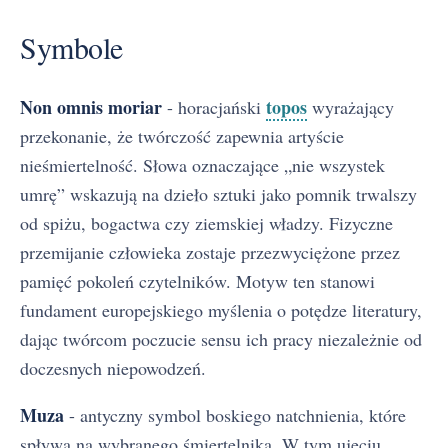
Symbole
Non omnis moriar
topos
- horacjański
wyrażający
przekonanie, że twórczość zapewnia artyście
nieśmiertelność. Słowa oznaczające „nie wszystek
umrę” wskazują na dzieło sztuki jako pomnik trwalszy
od spiżu, bogactwa czy ziemskiej władzy. Fizyczne
przemijanie człowieka zostaje przezwyciężone przez
pamięć pokoleń czytelników. Motyw ten stanowi
fundament europejskiego myślenia o potędze literatury,
dając twórcom poczucie sensu ich pracy niezależnie od
doczesnych niepowodzeń.
Muza
- antyczny symbol boskiego natchnienia, które
spływa na wybranego śmiertelnika. W tym ujęciu