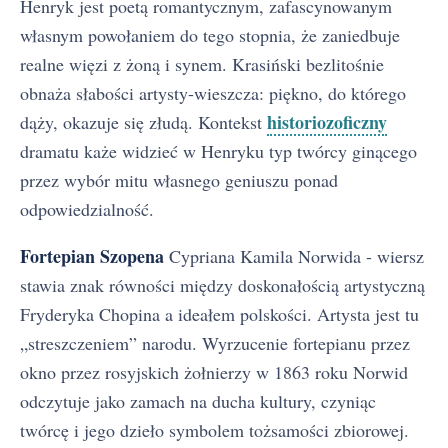
Henryk jest poetą romantycznym, zafascynowanym
własnym powołaniem do tego stopnia, że zaniedbuje
realne więzi z żoną i synem. Krasiński bezlitośnie
obnaża słabości artysty-wieszcza: piękno, do którego
historiozoficzny
dąży, okazuje się złudą. Kontekst
dramatu każe widzieć w Henryku typ twórcy ginącego
przez wybór mitu własnego geniuszu ponad
odpowiedzialność.
Fortepian Szopena
Cypriana Kamila Norwida - wiersz
stawia znak równości między doskonałością artystyczną
Fryderyka Chopina a ideałem polskości. Artysta jest tu
„streszczeniem” narodu. Wyrzucenie fortepianu przez
okno przez rosyjskich żołnierzy w 1863 roku Norwid
odczytuje jako zamach na ducha kultury, czyniąc
twórcę i jego dzieło symbolem tożsamości zbiorowej.