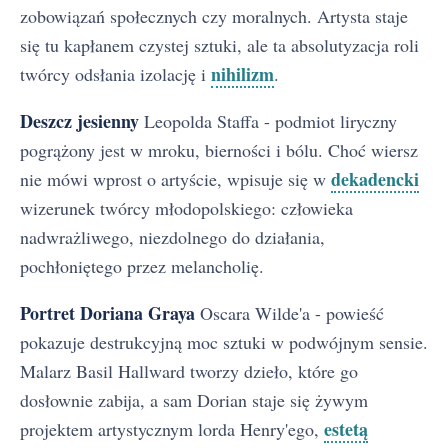
zobowiązań społecznych czy moralnych. Artysta staje
się tu kapłanem czystej sztuki, ale ta absolutyzacja roli
nihilizm
twórcy odsłania izolację i
.
Deszcz jesienny
Leopolda Staffa - podmiot liryczny
pogrążony jest w mroku, bierności i bólu. Choć wiersz
dekadencki
nie mówi wprost o artyście, wpisuje się w
wizerunek twórcy młodopolskiego: człowieka
nadwrażliwego, niezdolnego do działania,
pochłoniętego przez melancholię.
Portret Doriana Graya
Oscara Wilde'a - powieść
pokazuje destrukcyjną moc sztuki w podwójnym sensie.
Malarz Basil Hallward tworzy dzieło, które go
dosłownie zabija, a sam Dorian staje się żywym
estetą
projektem artystycznym lorda Henry'ego,