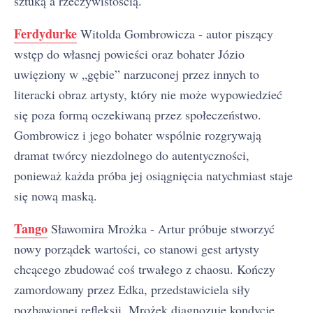
sztuką a rzeczywistością.
Ferdydurke
Witolda Gombrowicza - autor piszący
wstęp do własnej powieści oraz bohater Józio
uwięziony w „gębie” narzuconej przez innych to
literacki obraz artysty, który nie może wypowiedzieć
się poza formą oczekiwaną przez społeczeństwo.
Gombrowicz i jego bohater wspólnie rozgrywają
dramat twórcy niezdolnego do autentyczności,
ponieważ każda próba jej osiągnięcia natychmiast staje
się nową maską.
Tango
Sławomira Mrożka - Artur próbuje stworzyć
nowy porządek wartości, co stanowi gest artysty
chcącego zbudować coś trwałego z chaosu. Kończy
zamordowany przez Edka, przedstawiciela siły
pozbawionej refleksji. Mrożek diagnozuje kondycję