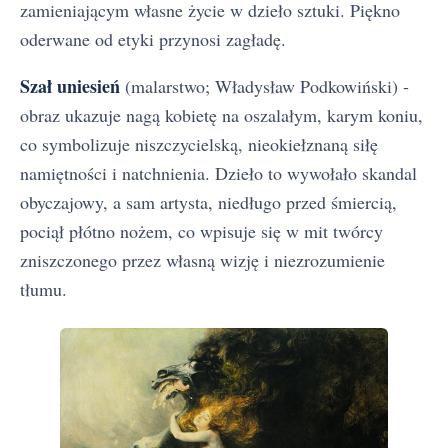
zamieniającym własne życie w dzieło sztuki. Piękno
oderwane od etyki przynosi zagładę.
Szał uniesień
(malarstwo; Władysław Podkowiński) -
obraz ukazuje nagą kobietę na oszalałym, karym koniu,
co symbolizuje niszczycielską, nieokiełznaną siłę
namiętności i natchnienia. Dzieło to wywołało skandal
obyczajowy, a sam artysta, niedługo przed śmiercią,
pociął płótno nożem, co wpisuje się w mit twórcy
zniszczonego przez własną wizję i niezrozumienie
tłumu.