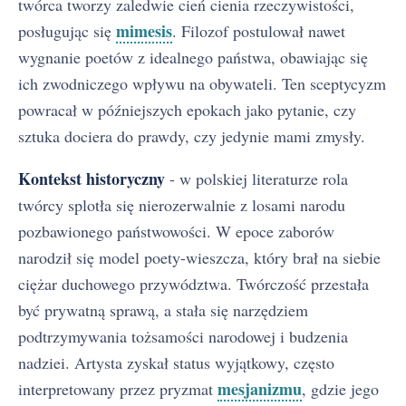
twórca tworzy zaledwie cień cienia rzeczywistości,
mimesis
posługując się
. Filozof postulował nawet
wygnanie poetów z idealnego państwa, obawiając się
ich zwodniczego wpływu na obywateli. Ten sceptycyzm
powracał w późniejszych epokach jako pytanie, czy
sztuka dociera do prawdy, czy jedynie mami zmysły.
Kontekst historyczny
- w polskiej literaturze rola
twórcy splotła się nierozerwalnie z losami narodu
pozbawionego państwowości. W epoce zaborów
narodził się model poety-wieszcza, który brał na siebie
ciężar duchowego przywództwa. Twórczość przestała
być prywatną sprawą, a stała się narzędziem
podtrzymywania tożsamości narodowej i budzenia
nadziei. Artysta zyskał status wyjątkowy, często
mesjanizmu
interpretowany przez pryzmat
, gdzie jego